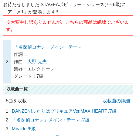
お待たせしました!STAGEAポピュラー・シリーズ(7～6級)に
「アニメ1」が登場します!!
※大変申し訳ありませんが、こちらの商品は絶版でございま
す。
「名探偵コナン」メイン・テーマ
作詞：
.
2
作曲：
大野 克夫
楽器：エレクトーン
グレード：7級
収載曲一覧
5曲を収載
収載曲の詳細
1
DANZEN!ふたりはプリキュアVer.MAX HEART /7級
2
「名探偵コナン」メイン・テーマ /7級
3
Miracle /6級