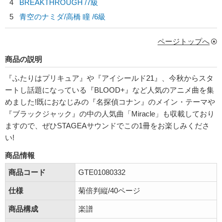
4
BREAKTHROUGH /7級
5
青空のナミダ/
高橋 瞳
/6級
ページトップへ
商品の説明
『ふたりはプリキュア』や『アイシールド21』、今秋からスタ
ートし話題になっている『BLOOD+』など人気のアニメ曲を集
めました!既におなじみの『名探偵コナン』のメイン・テーマや
『ブラックジャック』の中の人気曲「Miracle」も収載しており
ますので、ぜひSTAGEAサウンドでこの1冊をお楽しみくださ
い!
商品情報
商品コード
GTE01080332
仕様
菊倍判縦/40ページ
商品構成
楽譜