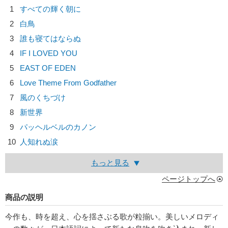
1
すべての輝く朝に
2
白鳥
3
誰も寝てはならぬ
4
IF I LOVED YOU
5
EAST OF EDEN
6
Love Theme From Godfather
7
風のくちづけ
8
新世界
9
パッヘルベルのカノン
10
人知れぬ涙
もっと見る
ページトップへ
商品の説明
今作も、時を超え、心を揺さぶる歌が粒揃い。美しいメロディ