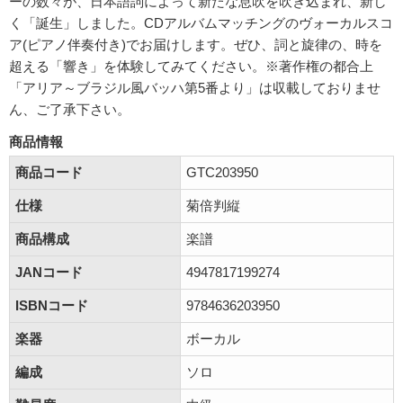
ーの数々が、日本語詞によって新たな息吹を吹き込まれ、新し
く「誕生」しました。CDアルバムマッチングのヴォーカルスコ
ア(ピアノ伴奏付き)でお届けします。ぜひ、詞と旋律の、時を
超える「響き」を体験してみてください。※著作権の都合上
「アリア～ブラジル風バッハ第5番より」は収載しておりませ
ん、ご了承下さい。
商品情報
商品コード
GTC203950
仕様
菊倍判縦
商品構成
楽譜
JANコード
4947817199274
ISBNコード
9784636203950
楽器
ボーカル
編成
ソロ