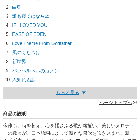
2
白鳥
3
誰も寝てはならぬ
4
IF I LOVED YOU
5
EAST OF EDEN
6
Love Theme From Godfather
7
風のくちづけ
8
新世界
9
パッヘルベルのカノン
10
人知れぬ涙
もっと見る
ページトップへ
商品の説明
今作も、時を超え、心を揺さぶる歌が粒揃い。美しいメロディ
ーの数々が、日本語詞によって新たな息吹を吹き込まれ、新し