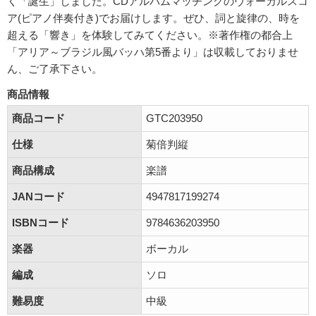
く「誕生」しました。CDアルバムマッチングのヴォーカルスコ
ア(ピアノ伴奏付き)でお届けします。ぜひ、詞と旋律の、時を
超える「響き」を体験してみてください。※著作権の都合上
「アリア～ブラジル風バッハ第5番より」は収載しておりませ
ん、ご了承下さい。
商品情報
商品コード
GTC203950
仕様
菊倍判縦
商品構成
楽譜
JANコード
4947817199274
ISBNコード
9784636203950
楽器
ボーカル
編成
ソロ
難易度
中級