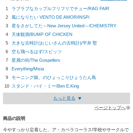
1
ラブラブなカップルフリフリでチュー/
RAG FAIR
2
風になりたい VENTO DE AMOR/
INSPi
3
君をさがしてた～New Jersey United～/
CHEMISTRY
4
天体観測/
BUMP OF CHICKEN
5
大きな古時計(おじいさんの古時計)/
平井 堅
6
空も飛べるはず/
スピッツ
7
星屑の街/
The Gospellers
8
Everything/
Misia
9
モーニング娘。のひょっこりひょうたん島
10
スタンド・バイ・ミー/
Ben E.King
もっと見る
ページトップへ
商品の説明
今やすっかり定着した、ア・カペラコーラス!学校やサークルで