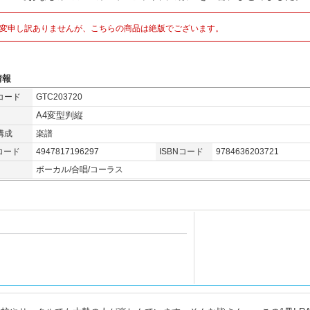
変申し訳ありませんが、こちらの商品は絶版でございます。
情報
コード
GTC203720
A4変型判縦
構成
楽譜
コード
4947817196297
ISBNコード
9784636203721
ボーカル/合唱/コーラス