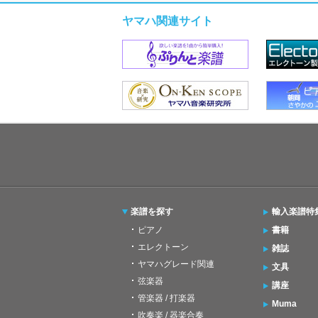
ヤマハ関連サイト
楽譜を探す
輸入楽譜特
ピアノ
書籍
エレクトーン
雑誌
ヤマハグレード関連
文具
弦楽器
講座
管楽器 / 打楽器
Muma
吹奏楽 / 器楽合奏