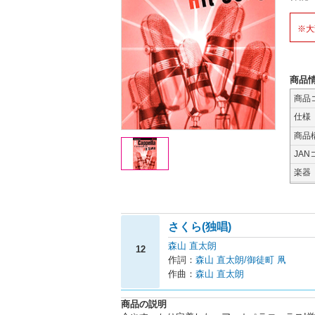
※大
商品
商品
仕様
商品
JAN
楽器
さくら(独唱)
森山 直太朗
12
作詞：
森山 直太朗/御徒町 凧
作曲：
森山 直太朗
商品の説明