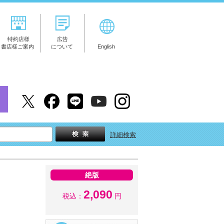
特約店様
広告
書店様ご案内
について
English
詳細検索
絶版
2,090
税込：
円