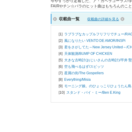
今やすっかり定着した、ア・カペラコーラス!学
FAIRやチン☆パラのヒット曲はもちろんのこ
収載曲一覧
収載曲の詳細を見る
[1]
ラブラブなカップルフリフリでチュー/
RAG
[2]
風になりたい VENTO DE AMOR/
INSPi
[3]
君をさがしてた～New Jersey United～/
CH
[4]
天体観測/
BUMP OF CHICKEN
[5]
大きな古時計(おじいさんの古時計)/
平井 堅
[6]
空も飛べるはず/
スピッツ
[7]
星屑の街/
The Gospellers
[8]
Everything/
Misia
[9]
モーニング娘。のひょっこりひょうたん島
[10]
スタンド・バイ・ミー/
Ben E.King