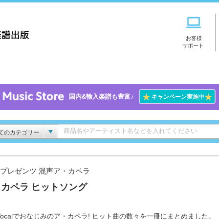
お客様
サポート
★
★
国内&輸入楽譜も豊富♪
キャンペーン実施中
てのカテゴリー
calプレゼンツ 混声ア・カペラ
カペラ ヒットソング
Vocalでおなじみのア・カペラ! ヒット曲の数々を一冊にまとめました。