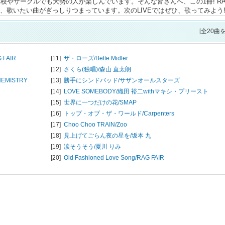
校やサークルでも大勢の人が楽しんでいます。そんな皆さんへ、この1冊! RA
と、歌いたい曲がぎっしりつまっています。次のLIVEではぜひ、歌ってみよう
[全20曲
 FAIR
[11]
ザ・ローズ/
Bette Midler
[12]
さくら(独唱)/
森山 直太朗
EMISTRY
[13]
勝手にシンドバッド/
サザンオールスターズ
[14]
LOVE SOMEBODY/
織田 裕二withマキシ・プリースト
[15]
世界に一つだけの花/
SMAP
[16]
トップ・オブ・ザ・ワールド/
Carpenters
[17]
Choo Choo TRAIN/
Zoo
[18]
見上げてごらん夜の星を/
坂本 九
[19]
涙そうそう/
夏川 りみ
[20]
Old Fashioned Love Song/
RAG FAIR