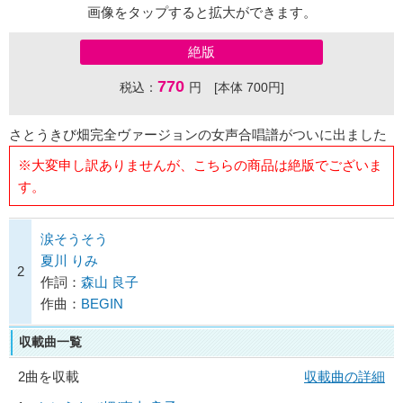
画像をタップすると拡大ができます。
絶版
770
税込：
円 [本体 700円]
さとうきび畑完全ヴァージョンの女声合唱譜がついに出ました
※大変申し訳ありませんが、こちらの商品は絶版でございま
す。
涙そうそう
夏川 りみ
2
作詞：
森山 良子
作曲：
BEGIN
収載曲一覧
2曲を収載
収載曲の詳細