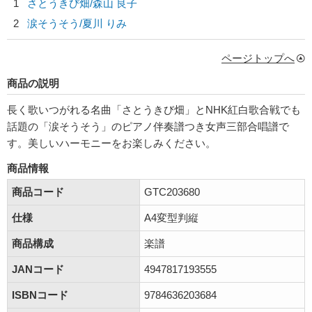
1
さとうきび畑/
森山 良子
2
涙そうそう/
夏川 りみ
ページトップへ
商品の説明
長く歌いつがれる名曲「さとうきび畑」とNHK紅白歌合戦でも
話題の「涙そうそう」のピアノ伴奏譜つき女声三部合唱譜で
す。美しいハーモニーをお楽しみください。
商品情報
商品コード
GTC203680
仕様
A4変型判縦
商品構成
楽譜
JANコード
4947817193555
ISBNコード
9784636203684