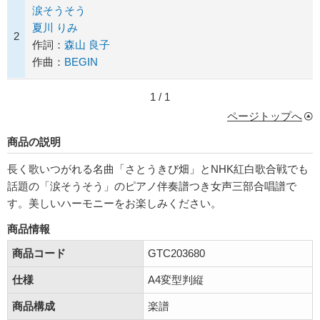
涙そうそう
夏川 りみ
2
作詞：
森山 良子
作曲：
BEGIN
1 / 1
ページトップへ
商品の説明
長く歌いつがれる名曲「さとうきび畑」とNHK紅白歌合戦でも
話題の「涙そうそう」のピアノ伴奏譜つき女声三部合唱譜で
す。美しいハーモニーをお楽しみください。
商品情報
商品コード
GTC203680
仕様
A4変型判縦
商品構成
楽譜