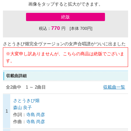
画像をタップすると拡大ができます。
絶版
770
税込：
円 [本体 700円]
さとうきび畑完全ヴァージョンの女声合唱譜がついに出ました
※大変申し訳ありませんが、こちらの商品は絶版でございま
す。
収載曲詳細
全
2
曲中 1 ～ 2曲目
収載曲一覧
さとうきび畑
森山 良子
1
作詞：
寺島 尚彦
作曲：
寺島 尚彦