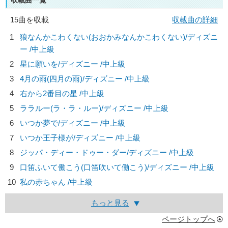
収載曲一覧
15曲を収載
収載曲の詳細
1
狼なんかこわくない(おおかみなんかこわくない)/
ディズニ
ー
/中上級
2
星に願いを/
ディズニー
/中上級
3
4月の雨(四月の雨)/
ディズニー
/中上級
4
右から2番目の星 /中上級
5
ララルー(ラ・ラ・ルー)/
ディズニー
/中上級
6
いつか夢で/
ディズニー
/中上級
7
いつか王子様が/
ディズニー
/中上級
8
ジッパ・ディー・ドゥー・ダー/
ディズニー
/中上級
9
口笛ふいて働こう(口笛吹いて働こう)/
ディズニー
/中上級
10
私の赤ちゃん /中上級
もっと見る
ページトップへ