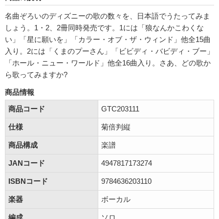
名曲ぞろいのディズニーの歌の数々を、日本語でうたってみま
しょう。1・2、2冊同時発売です。1には「狼なんかこわくな
い」「星に願いを」「カラー・オブ・ザ・ウィンド」他全15曲
入り。2には「くまのプーさん」「ビビディ・バビディ・ブー」
「ホール・ニュー・ワールド」他全16曲入り。さあ、どの歌か
ら歌ってみますか?
商品情報
商品コード
GTC203111
仕様
菊倍判縦
商品構成
楽譜
JANコード
4947817173274
ISBNコード
9784636203110
楽器
ボーカル
編成
ソロ