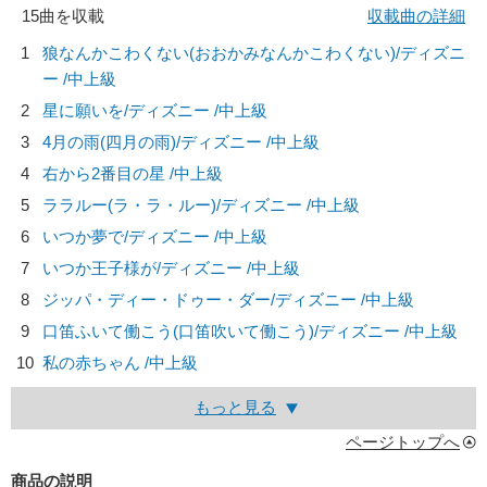
15曲を収載
収載曲の詳細
1
狼なんかこわくない(おおかみなんかこわくない)/
ディズニ
ー
/中上級
2
星に願いを/
ディズニー
/中上級
3
4月の雨(四月の雨)/
ディズニー
/中上級
4
右から2番目の星 /中上級
5
ララルー(ラ・ラ・ルー)/
ディズニー
/中上級
6
いつか夢で/
ディズニー
/中上級
7
いつか王子様が/
ディズニー
/中上級
8
ジッパ・ディー・ドゥー・ダー/
ディズニー
/中上級
9
口笛ふいて働こう(口笛吹いて働こう)/
ディズニー
/中上級
10
私の赤ちゃん /中上級
もっと見る
ページトップへ
商品の説明