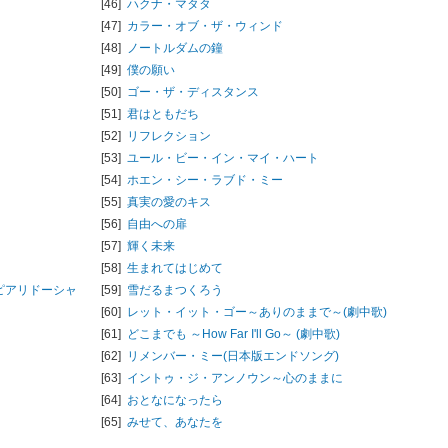
[46]
ハクナ・マタタ
[47]
カラー・オブ・ザ・ウィンド
[48]
ノートルダムの鐘
[49]
僕の願い
[50]
ゴー・ザ・ディスタンス
[51]
君はともだち
[52]
リフレクション
[53]
ユール・ビー・イン・マイ・ハート
[54]
ホエン・シー・ラブド・ミー
[55]
真実の愛のキス
[56]
自由への扉
[57]
輝く未来
[58]
生まれてはじめて
ピアリドーシャ
[59]
雪だるまつくろう
[60]
レット・イット・ゴー～ありのままで～(劇中歌)
[61]
どこまでも ～How Far I'll Go～ (劇中歌)
[62]
リメンバー・ミー(日本版エンドソング)
[63]
イントゥ・ジ・アンノウン～心のままに
[64]
おとなになったら
[65]
みせて、あなたを