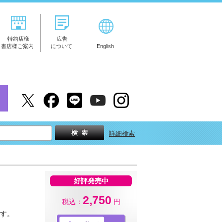
特約店様
広告
書店様ご案内
について
English
詳細検索
好評発売中
2,750
税込：
円
です。