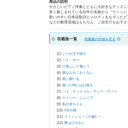
商品の説明
やさしいピアノ伴奏とともに大好きなディズニ
長く親しまれている往年の名曲から『ウィッシ
歌いやすい日本語歌詞とメロディをなぞったピ
などの教育現場はもちろん、ご自宅でもお子さ
収載曲一覧
収載曲の詳細を見る
[1]
いつか王子様が
[2]
ハイ・ホー
[3]
口笛ふいて働こう
[4]
狼なんかこわくない
[5]
星に願いを
[6]
困った時には口笛を
[7]
ハイ・ディドゥル・ディー・ディー
[8]
ケイシー・ジュニア
[9]
私の赤ちゃん
[10]
4月の雨
[11]
ウィッシュ～この願い～
[12]
夢はひそかに