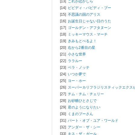
[13]
これが恋かしら
[14]
ビビディ・バビディ・ブー
[15]
不思議の国のアリス
[16]
お誕生日じゃない日のうた
[17]
ゴールデン・アフタヌーン
[18]
ミッキーマウス・マーチ
[19]
きみもとべるよ！
[20]
右から2番目の星
[21]
小さな世界
[22]
ララルー
[23]
ベラ・ノッテ
[24]
いつか夢で
[25]
ヨー・ホー
[26]
スーパーカリフラジリスティックエクス
[27]
チム・チム・チェリー
[28]
お砂糖ひとさじで
[29]
君のようになりたい
[30]
くまのプーさん
[31]
パート・オブ・ユア・ワールド
[32]
アンダー・ザ・シー
[33]
キス・ザ・ガール