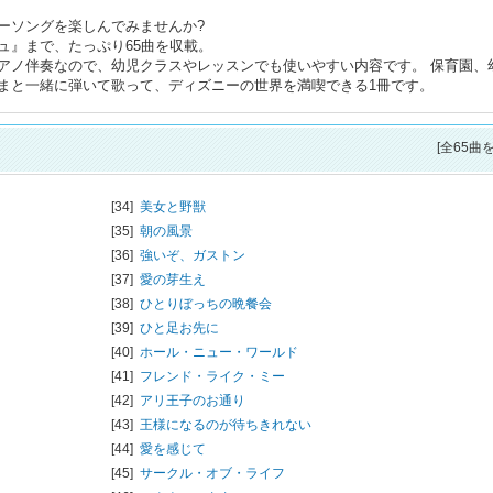
ーソングを楽しんでみませんか?
ュ』まで、たっぷり65曲を収載。
アノ伴奏なので、幼児クラスやレッスンでも使いやすい内容です。 保育園、
まと一緒に弾いて歌って、ディズニーの世界を満喫できる1冊です。
[全65曲
[34]
美女と野獣
[35]
朝の風景
[36]
強いぞ、ガストン
[37]
愛の芽生え
[38]
ひとりぼっちの晩餐会
[39]
ひと足お先に
[40]
ホール・ニュー・ワールド
[41]
フレンド・ライク・ミー
[42]
アリ王子のお通り
[43]
王様になるのが待ちきれない
[44]
愛を感じて
[45]
サークル・オブ・ライフ