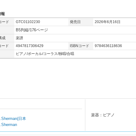
情報
コード
GTC01102230
発売日
2026年6月16日
B5判縦/176ページ
構成
楽譜
コード
4947817306429
ISBNコード
9784636118636
ピアノ/ボーカル/コーラス/独唱/合唱
楽器：ピアノ
 B.Sherman(日本
B.Sherman