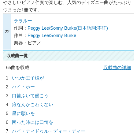
やさしいピアノ伴奏で楽しむ、人気のディズニー曲がたっぷり
つまった1冊です。
ララルー
作詞：
Peggy Lee/Sonny Burke(日本語詞:不詳)
22
作曲：
Peggy Lee/Sonny Burke
楽器：ピアノ
収載曲一覧
65曲を収載
収載曲の詳細
1
いつか王子様が
2
ハイ・ホー
3
口笛ふいて働こう
4
狼なんかこわくない
5
星に願いを
6
困った時には口笛を
7
ハイ・ディドゥル・ディー・ディー