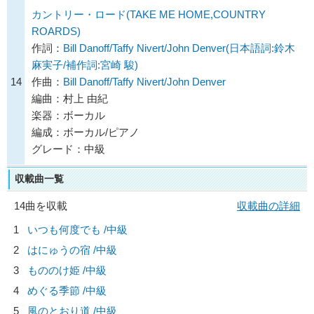
カントリー・ロード(TAKE ME HOME,COUNTRY
ROARDS)
作詞：
Bill Danoff/Taffy Nivert/John Denver(日本語詞:鈴木
麻実子/補作詞:宮崎 駿)
14
作曲：
Bill Danoff/Taffy Nivert/John Denver
編曲：村上 由紀
楽器：ボーカル
編成：ボーカル/ピアノ
グレード：中級
収載曲一覧
14曲を収載
収載曲の詳細
1
いつも何度でも /中級
2
はにゅうの宿 /中級
3
もののけ姫 /中級
4
めぐる季節 /中級
5
風のとおり道 /中級