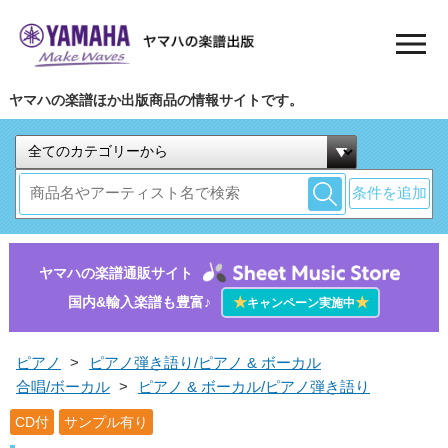
ヤマハの楽譜ほか出版商品の情報サイトです。
条件を追加
ヤマハの楽譜通販サイト
国内&輸入楽譜も豊富♪
★
★
キャンペーン実施中
ピアノ
>
ピアノ弾き語り/ピアノ & ボーカル
合唱/ボーカル
>
ピアノ & ボーカル/ピアノ弾き語り
CD付
サンプル有り