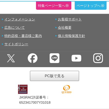
特集ページ一覧へ
ページトップへ
インフォメーション
お客様サポート
広告について
会社概要
特約店様・書店様ご案内
個人情報保護方針
サイトポリシー
PC版で見る
JASRAC許諾番号：
6523417007Y31018