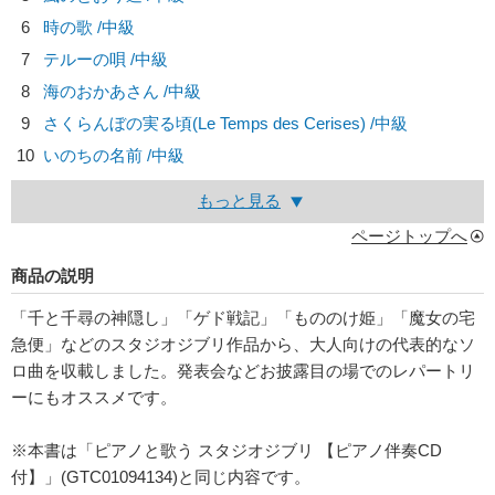
6
時の歌 /中級
7
テルーの唄 /中級
8
海のおかあさん /中級
9
さくらんぼの実る頃(Le Temps des Cerises) /中級
10
いのちの名前 /中級
もっと見る
ページトップへ
商品の説明
「千と千尋の神隠し」「ゲド戦記」「もののけ姫」「魔女の宅
急便」などのスタジオジブリ作品から、大人向けの代表的なソ
ロ曲を収載しました。発表会などお披露目の場でのレパートリ
ーにもオススメです。
※本書は「ピアノと歌う スタジオジブリ 【ピアノ伴奏CD
付】」(GTC01094134)と同じ内容です。