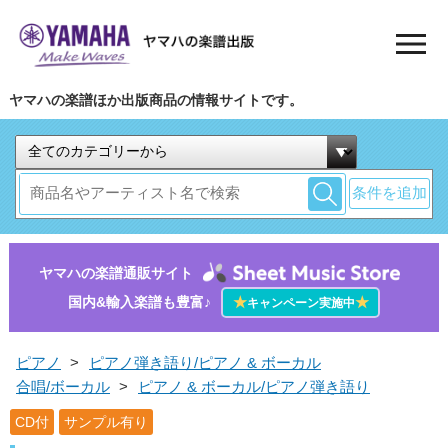
ヤマハの楽譜ほか出版商品の情報サイトです。
条件を追加
ヤマハの楽譜通販サイト
国内&輸入楽譜も豊富♪
★
★
キャンペーン実施中
ピアノ
>
ピアノ弾き語り/ピアノ & ボーカル
合唱/ボーカル
>
ピアノ & ボーカル/ピアノ弾き語り
CD付
サンプル有り