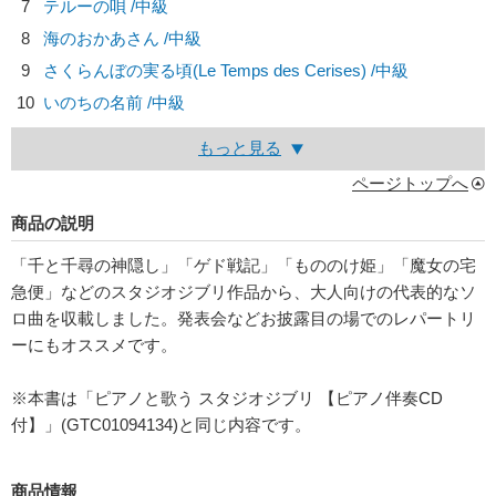
7
テルーの唄 /中級
8
海のおかあさん /中級
9
さくらんぼの実る頃(Le Temps des Cerises) /中級
10
いのちの名前 /中級
もっと見る
ページトップへ
商品の説明
「千と千尋の神隠し」「ゲド戦記」「もののけ姫」「魔女の宅
急便」などのスタジオジブリ作品から、大人向けの代表的なソ
ロ曲を収載しました。発表会などお披露目の場でのレパートリ
ーにもオススメです。
※本書は「ピアノと歌う スタジオジブリ 【ピアノ伴奏CD
付】」(GTC01094134)と同じ内容です。
商品情報