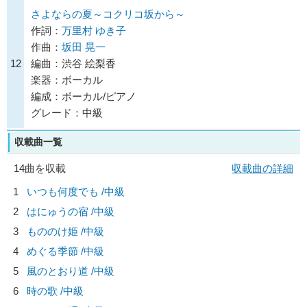
さよならの夏～コクリコ坂から～
作詞：
万里村 ゆき子
作曲：
坂田 晃一
12
編曲：渋谷 絵梨香
楽器：ボーカル
編成：ボーカル/ピアノ
グレード：中級
収載曲一覧
14曲を収載
収載曲の詳細
1
いつも何度でも /中級
2
はにゅうの宿 /中級
3
もののけ姫 /中級
4
めぐる季節 /中級
5
風のとおり道 /中級
6
時の歌 /中級