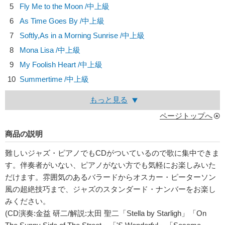
5
Fly Me to the Moon /中上級
6
As Time Goes By /中上級
7
Softly,As in a Morning Sunrise /中上級
8
Mona Lisa /中上級
9
My Foolish Heart /中上級
10
Summertime /中上級
もっと見る
ページトップへ
商品の説明
難しいジャズ・ピアノでもCDがついているので歌に集中できま
す。伴奏者がいない、ピアノがない方でも気軽にお楽しみいた
だけます。雰囲気のあるバラードからオスカー・ピーターソン
風の超絶技巧まで、ジャズのスタンダード・ナンバーをお楽し
みください。
(CD演奏:金益 研二/解説:太田 聖二「Stella by Starligh」「On