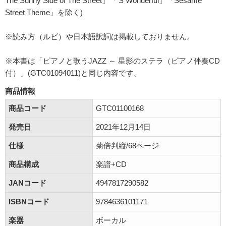
The Sunny Side of The Street」「'S Wonderful」「Sesame
Street Theme」を除く)
※読み方（ルビ）や日本語訳詞は掲載しておりません。
※本書は「ピアノと歌うJAZZ ～ 星影のステラ（ピアノ伴奏CD
付）」(GTC01094011)と同じ内容です。
商品情報
商品コード
GTC01100168
発売日
2021年12月14日
仕様
菊倍判縦/68ページ
商品構成
楽譜+CD
JANコード
4947817290582
ISBNコード
9784636101171
楽器
ボーカル