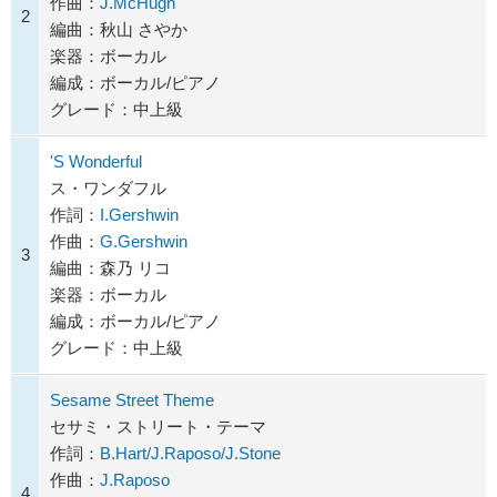
作曲：
J.McHugh
2
編曲：秋山 さやか
楽器：ボーカル
編成：ボーカル/ピアノ
グレード：中上級
'S Wonderful
ス・ワンダフル
作詞：
I.Gershwin
作曲：
G.Gershwin
3
編曲：森乃 リコ
楽器：ボーカル
編成：ボーカル/ピアノ
グレード：中上級
Sesame Street Theme
セサミ・ストリート・テーマ
作詞：
B.Hart/J.Raposo/J.Stone
作曲：
J.Raposo
4