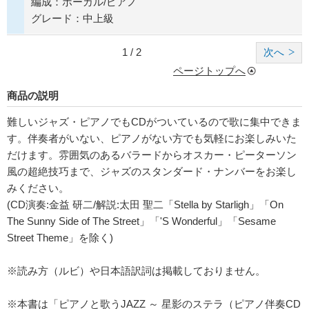
編成：ボーカル/ピアノ
グレード：中上級
1 / 2
次へ
ページトップへ
商品の説明
難しいジャズ・ピアノでもCDがついているので歌に集中できま
す。伴奏者がいない、ピアノがない方でも気軽にお楽しみいた
だけます。雰囲気のあるバラードからオスカー・ピーターソン
風の超絶技巧まで、ジャズのスタンダード・ナンバーをお楽し
みください。
(CD演奏:金益 研二/解説:太田 聖二「Stella by Starligh」「On
The Sunny Side of The Street」「'S Wonderful」「Sesame
Street Theme」を除く)
※読み方（ルビ）や日本語訳詞は掲載しておりません。
※本書は「ピアノと歌うJAZZ ～ 星影のステラ（ピアノ伴奏CD