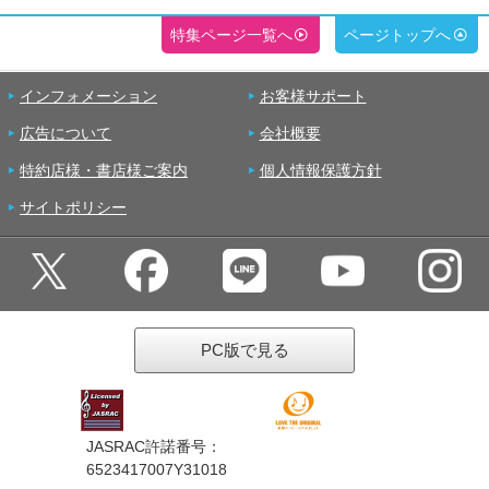
特集ページ一覧へ
ページトップへ
インフォメーション
お客様サポート
広告について
会社概要
特約店様・書店様ご案内
個人情報保護方針
サイトポリシー
PC版で見る
JASRAC許諾番号：
6523417007Y31018