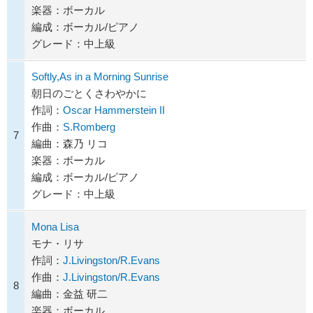
楽器：ボーカル
編成：ボーカル/ピアノ
グレード：中上級
Softly,As in a Morning Sunrise
朝日のごとくさわやかに
作詞：
Oscar Hammerstein II
作曲：
S.Romberg
7
編曲：森乃 リコ
楽器：ボーカル
編成：ボーカル/ピアノ
グレード：中上級
Mona Lisa
モナ・リサ
作詞：
J.Livingston/R.Evans
作曲：
J.Livingston/R.Evans
8
編曲：金益 研二
楽器：ボーカル