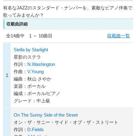
有名なJAZZのスタンダード・ナンバーを、素敵なピアノ伴奏で
歌ってみませんか？
収載曲詳細
全
14
曲中 1 ～ 10曲目
収載曲一覧
Stella by Starlight
星影のステラ
作詞：
N.Washington
作曲：
V.Young
1
編曲：秋山 さやか
楽器：ボーカル
編成：ボーカル/ピアノ
グレード：中上級
On The Sunny Side of the Street
オン・ザ・サニー・サイド・オブ・ザ・ストリート
作詞：
D.Fields