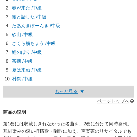
2
春が来た /中級
3
霧と話した /中級
4
たあんきぽーんき /中級
5
砂山 /中級
6
さくら横ちょう /中級
7
鯉のぼり /中級
8
茶摘 /中級
9
夏は来ぬ /中級
10
村祭 /中級
もっと見る
ページトップへ
商品の説明
第1巻には収載しきれなかった名曲を、2巻に分けて同時発刊。
耳馴染みの深い抒情歌・唱歌に加え、声楽家のリサイタルでも