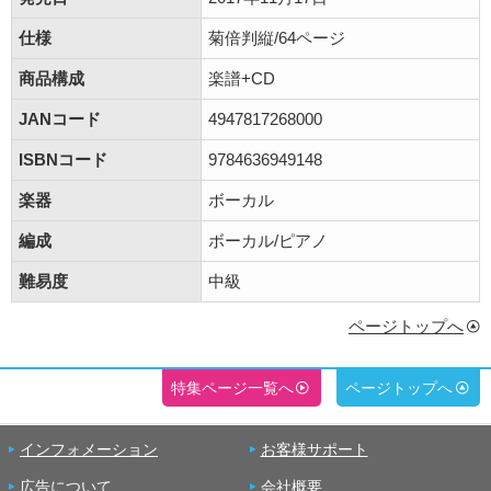
仕様
菊倍判縦/64ページ
商品構成
楽譜+CD
JANコード
4947817268000
ISBNコード
9784636949148
楽器
ボーカル
編成
ボーカル/ピアノ
難易度
中級
ページトップへ
特集ページ一覧へ
ページトップへ
インフォメーション
お客様サポート
広告について
会社概要