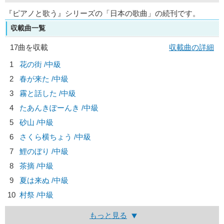
『ピアノと歌う』シリーズの「日本の歌曲」の続刊です。
収載曲一覧
17曲を収載
収載曲の詳細
1
花の街 /中級
2
春が来た /中級
3
霧と話した /中級
4
たあんきぽーんき /中級
5
砂山 /中級
6
さくら横ちょう /中級
7
鯉のぼり /中級
8
茶摘 /中級
9
夏は来ぬ /中級
10
村祭 /中級
もっと見る