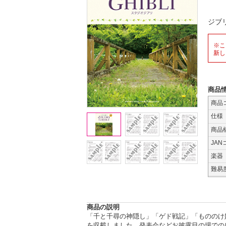
ジブ
※こ
新し
商品
商品
仕様
商品
JAN
楽器
難易
商品の説明
「千と千尋の神隠し」「ゲド戦記」「もののけ
を収載しました。発表会などお披露目の場での