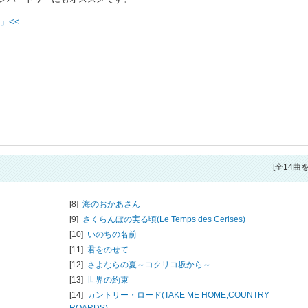
」<<
[全14曲
[8]
海のおかあさん
[9]
さくらんぼの実る頃(Le Temps des Cerises)
[10]
いのちの名前
[11]
君をのせて
[12]
さよならの夏～コクリコ坂から～
[13]
世界の約束
[14]
カントリー・ロード(TAKE ME HOME,COUNTRY