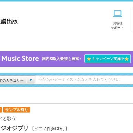
お客様
サポート
★
★
国内&輸入楽譜も豊富♪
キャンペーン実施中
てのカテゴリー
付
サンプル有り
ノと歌う
タジオジブリ
【ピアノ伴奏CD付】