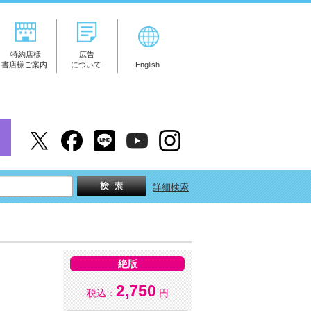
特約店様
広告
書店様ご案内
について
English
詳細検索
絶版
2,750
税込：
円