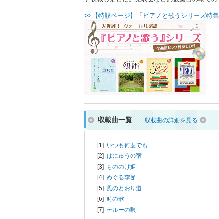
>>【特設ページ】「ピアノと歌うシリーズ特集
収載曲一覧
収載曲の詳細を見る
[1]
いつも何度でも
[2]
はにゅうの宿
[3]
もののけ姫
[4]
めぐる季節
[5]
風のとおり道
[6]
時の歌
[7]
テルーの唄