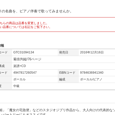
リの名曲を、ピアノ伴奏で歌ってみませんか。
ちらの商品は品番を変更しました。
い品番については右記をご覧下さい。
情報
コード
GTC01094134
発売日
2016年12月16日
菊倍判縦/76ページ
構成
楽譜+CD
コード
4947817260547
ISBNコード
9784636941340
ボーカル
編成
ボーカル/ピアノ
度
中級
姫」「魔女の宅急便」などのスタジオジブリ作品から、大人向けの代表的な
レパートリーにもオススメです。