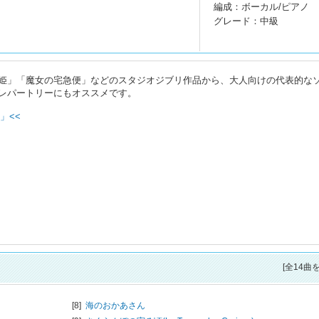
編成：ボーカル/ピアノ
グレード：中級
姫」「魔女の宅急便」などのスタジオジブリ作品から、大人向けの代表的な
レパートリーにもオススメです。
」<<
[全14曲
[8]
海のおかあさん