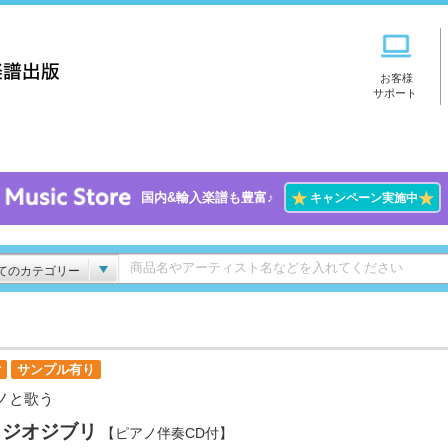
お客様
サポート
★
★
国内&輸入楽譜も豊富♪
キャンペーン実施中
てのカテゴリー
付
サンプル有り
ノと歌う
タジオジブリ
【ピアノ伴奏CD付】