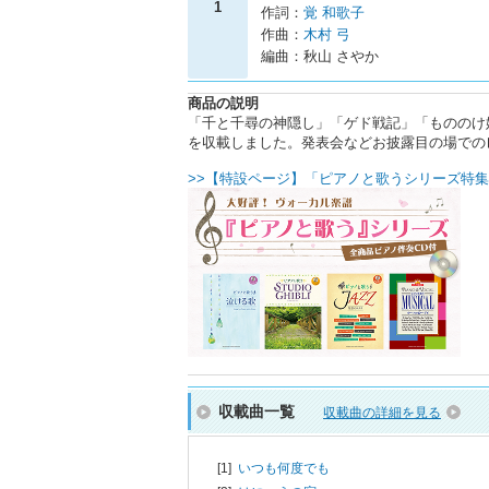
1
作詞：
覚 和歌子
作曲：
木村 弓
編曲：秋山 さやか
商品の説明
「千と千尋の神隠し」「ゲド戦記」「もののけ
を収載しました。発表会などお披露目の場での
>>【特設ページ】「ピアノと歌うシリーズ特集
収載曲一覧
収載曲の詳細を見る
[1]
いつも何度でも