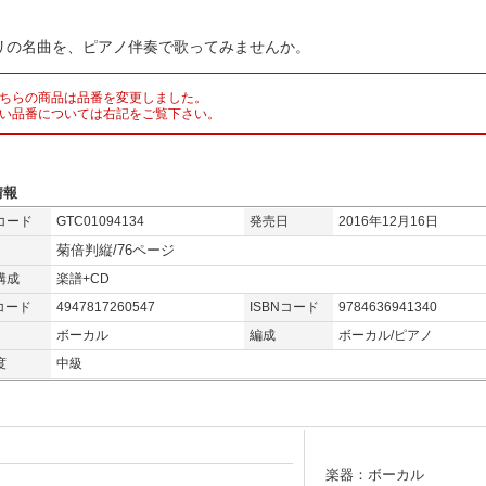
リの名曲を、ピアノ伴奏で歌ってみませんか。
ちらの商品は品番を変更しました。
い品番については右記をご覧下さい。
情報
コード
GTC01094134
発売日
2016年12月16日
菊倍判縦/76ページ
構成
楽譜+CD
コード
4947817260547
ISBNコード
9784636941340
ボーカル
編成
ボーカル/ピアノ
度
中級
楽器：ボーカル