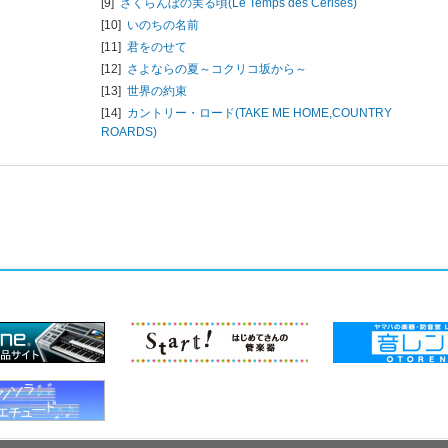
[9]
さくらんぼの実る頃(Le Temps des Cerises)
[10]
いのちの名前
[11]
君をのせて
[12]
さよならの夏～コクリコ坂から～
[13]
世界の約束
[14]
カントリー・ロード(TAKE ME HOME,COUNTRY
ROARDS)