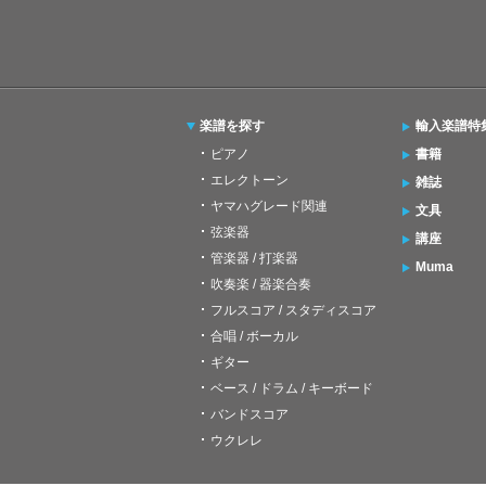
楽譜を探す
輸入楽譜特
ピアノ
書籍
エレクトーン
雑誌
ヤマハグレード関連
文具
弦楽器
講座
管楽器 / 打楽器
Muma
吹奏楽 / 器楽合奏
フルスコア / スタディスコア
合唱 / ボーカル
ギター
ベース / ドラム / キーボード
バンドスコア
ウクレレ