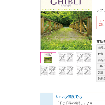
ジブ
※こ
新し
商品
商品
仕様
商品
JAN
楽器
難易
いつも何度でも
「千と千尋の神隠し」より