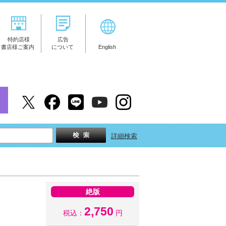
特約店様
広告
書店様ご案内
について
English
詳細検索
絶版
2,750
税込：
円