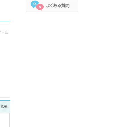
ソロ曲
を収載]