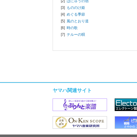
[2]
はにゅうの宿
[3]
もののけ姫
[4]
めぐる季節
[5]
風のとおり道
[6]
時の歌
[7]
テルーの唄
ヤマハ関連サイト