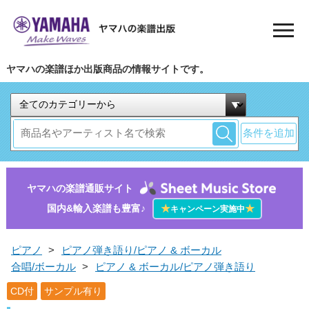
ヤマハの楽譜ほか出版商品の情報サイトです。
条件を追加
ヤマハの楽譜通販サイト
国内&輸入楽譜も豊富♪
★
★
キャンペーン実施中
ピアノ
>
ピアノ弾き語り/ピアノ & ボーカル
合唱/ボーカル
>
ピアノ & ボーカル/ピアノ弾き語り
CD付
サンプル有り