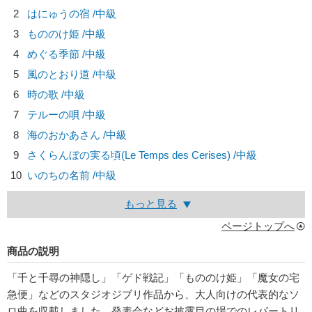
2
はにゅうの宿 /中級
3
もののけ姫 /中級
4
めぐる季節 /中級
5
風のとおり道 /中級
6
時の歌 /中級
7
テルーの唄 /中級
8
海のおかあさん /中級
9
さくらんぼの実る頃(Le Temps des Cerises) /中級
10
いのちの名前 /中級
もっと見る
ページトップへ
商品の説明
「千と千尋の神隠し」「ゲド戦記」「もののけ姫」「魔女の宅
急便」などのスタジオジブリ作品から、大人向けの代表的なソ
ロ曲を収載しました。発表会などお披露目の場でのレパートリ