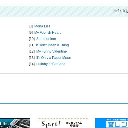
[全14曲
[8]
Mona Lisa
[9]
My Foolish Heart
[10]
Summertime
[11]
It Don't Mean a Thing
[12]
My Funny Valentine
[13]
It's Only a Paper Moon
[14]
Lullaby of Birdland