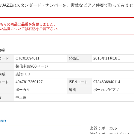
なJAZZのスタンダード・ナンバーを、素敵なピアノ伴奏で歌ってみませ
ちらの商品は品番を変更しました。
い品番については右記をご覧下さい。
情報
コード
GTC01094011
発売日
2016年11月18日
菊倍判縦/68ページ
構成
楽譜+CD
コード
4947817260127
ISBNコード
9784636940114
ボーカル
編成
ボーカル/ピアノ
度
中上級
ise
楽器：ボーカル