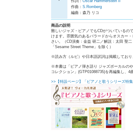
作詞：
Oscar Hammerstein II
作曲：
S.Romberg
編曲：森乃 リコ
商品の説明
難しいジャズ・ピアノでもCDがついているの
けます。雰囲気のあるバラードからオスカー・
さい。（CD演奏：金益 研二／解説：太田 聖二「Stella by 
「Sesame Street Theme」を除く）
※読み方（ルビ）や日本語訳詞は掲載しており
※本書は「ピアノ弾き語り ジャズボーカルのやさしい夜」
コレクション」(GTP01088735)を再編集し
>>【特設ページ】「ピアノと歌うシリーズ特集