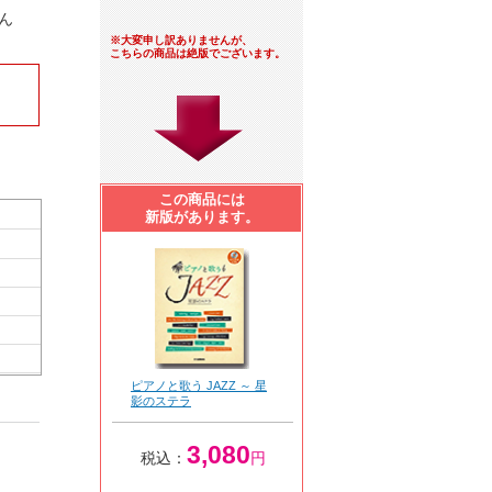
ん
※大変申し訳ありませんが、
こちらの商品は絶版でございます。
この商品には
新版があります。
ピアノと歌う JAZZ ～ 星
影のステラ
3,080
税込：
円