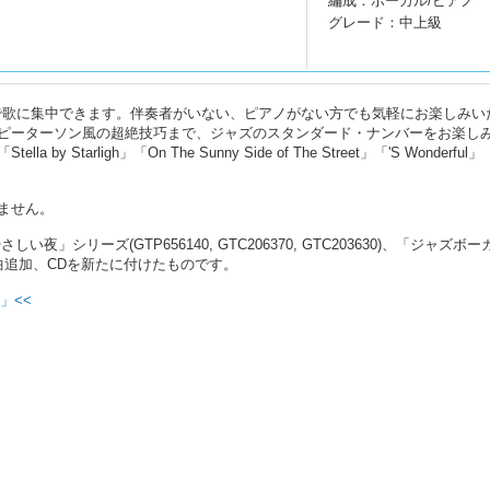
編成：ボーカル/ピアノ
グレード：中上級
で歌に集中できます。伴奏者がいない、ピアノがない方でも気軽にお楽しみい
ピーターソン風の超絶技巧まで、ジャズのスタンダード・ナンバーをお楽し
Starligh」「On The Sunny Side of The Street」「'S Wonderful」
ません。
シリーズ(GTP656140, GTC206370, GTC203630)、「ジャズボ
、4曲追加、CDを新たに付けたものです。
」<<