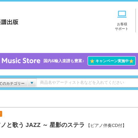
お客様
サポート
★
★
国内&輸入楽譜も豊富♪
キャンペーン実施中
てのカテゴリー
付
ノと歌う JAZZ ～ 星影のステラ
【ピアノ伴奏CD付】