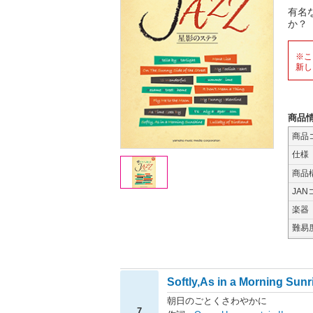
有名
か？
※こ
新し
商品
商品
仕様
商品
JAN
楽器
難易
Softly,As in a Morning Sunr
朝日のごとくさわやかに
7