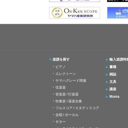
楽譜を探す
輸入楽譜特
ピアノ
書籍
エレクトーン
雑誌
ヤマハグレード関連
文具
弦楽器
講座
管楽器 / 打楽器
Muma
吹奏楽 / 器楽合奏
フルスコア / スタディスコア
合唱 / ボーカル
ギター