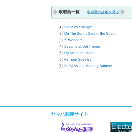
収載曲一覧
収載曲の詳細を見る
[1]
Stella by Starlight
[2]
On The Sunny Side of the Street
[3]
'S Wonderful
[4]
Sesame Street Theme
[5]
Fly Me to the Moon
[6]
As Time Goes By
[7]
Softly,As in a Morning Sunrise
ヤマハ関連サイト