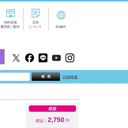
特約店様
広告
書店様ご案内
について
English
詳細検索
絶版
2,750
税込：
円