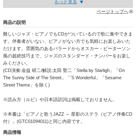
もっと見る
ページトップへ
商品の説明
難しいジャズ・ピアノでもCDがついているので歌に集中できま
す。伴奏者がいない、ピアノがない方でも気軽にお楽しみいた
だけます。雰囲気のあるバラードからオスカー・ピーターソン
風の超絶技巧まで、ジャズのスタンダード・ナンバーをお楽し
みください。
(CD演奏:金益 研二/解説:太田 聖二「Stella by Starligh」「On
The Sunny Side of The Street」「'S Wonderful」「Sesame
Street Theme」を除く)
※読み方（ルビ）や日本語訳詞は掲載しておりません。
※本書は「ピアノと歌うJAZZ ～ 星影のステラ（ピアノ伴奏CD
付）」(GTC01094011)と同じ内容です。
商品情報