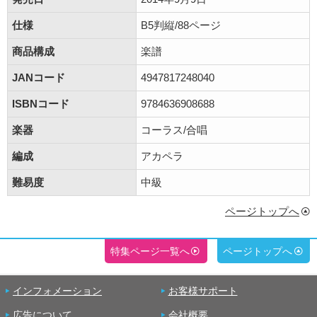
仕様
B5判縦/88ページ
商品構成
楽譜
JANコード
4947817248040
ISBNコード
9784636908688
楽器
コーラス/合唱
編成
アカペラ
難易度
中級
ページトップへ
特集ページ一覧へ
ページトップへ
インフォメーション
お客様サポート
広告について
会社概要