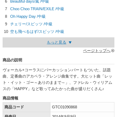
6
Beautiful days/
嵐
/中級
7
Choo Choo TRAIN/
EXILE
/中級
8
Oh Happy Day /中級
9
チェリー/
スピッツ
/中級
10
空も飛べるはず/
スピッツ
/中級
もっと見る
ページトップへ
商品の説明
ヴォーカル+コーラスにパーカッションパートもついた、話題
曲、定番曲のアカペラ・アレンジ曲集です。大ヒット曲「レッ
ト・イット・ゴー～ありのままで～」、ファレル・ウィリアム
スの「HAPPY」など歌ってみたかった曲が盛りだくさん♪
商品情報
商品コード
GTC01090868
発売日
2014年9月9日