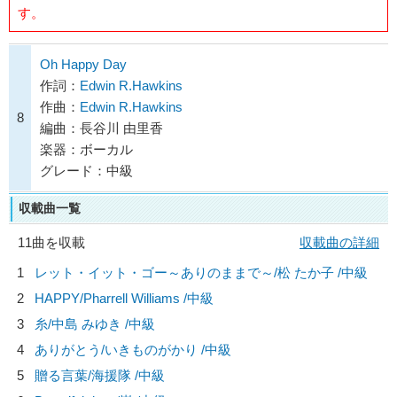
す。
Oh Happy Day
作詞：
Edwin R.Hawkins
作曲：
Edwin R.Hawkins
8
編曲：長谷川 由里香
楽器：ボーカル
グレード：中級
収載曲一覧
11曲を収載
収載曲の詳細
1
レット・イット・ゴー～ありのままで～/
松 たか子
/中級
2
HAPPY/
Pharrell Williams
/中級
3
糸/
中島 みゆき
/中級
4
ありがとう/
いきものがかり
/中級
5
贈る言葉/
海援隊
/中級