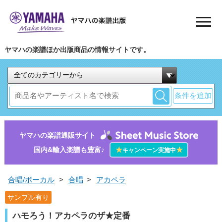
ヤマハの楽譜ほか出版商品の情報サイトです。
条件を追加
ヤマハの楽譜通販サイト
国内&輸入楽譜も豊富♪
★
★
キャンペーン実施中
合唱/ボーカル
>
合唱
>
アカペラ
サンプル有り
ハモろう！アカペラのザ★定番