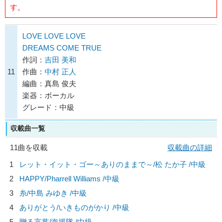
す。
LOVE LOVE LOVE
DREAMS COME TRUE
作詞：
吉田 美和
11
作曲：
中村 正人
編曲：真島 俊夫
楽器：ボーカル
グレード：中級
収載曲一覧
11曲を収載
収載曲の詳細
1
レット・イット・ゴー～ありのままで～/
松 たか子
/中級
2
HAPPY/
Pharrell Williams
/中級
3
糸/
中島 みゆき
/中級
4
ありがとう/
いきものがかり
/中級
5
贈る言葉/
海援隊
/中級