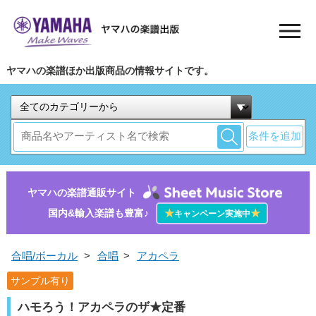
ヤマハの楽譜ほか出版商品の情報サイトです。
条件を追加
ヤマハの楽譜通販サイト
国内&輸入楽譜も豊富♪
★
★
キャンペーン実施中
合唱/ボーカル
>
合唱
>
アカペラ
サンプル有り
ハモろう！アカペラのザ★定番