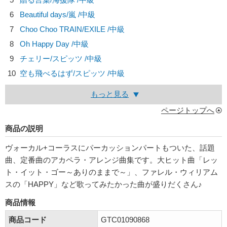
6
Beautiful days/
嵐
/中級
7
Choo Choo TRAIN/
EXILE
/中級
8
Oh Happy Day /中級
9
チェリー/
スピッツ
/中級
10
空も飛べるはず/
スピッツ
/中級
もっと見る
ページトップへ
商品の説明
ヴォーカル+コーラスにパーカッションパートもついた、話題
曲、定番曲のアカペラ・アレンジ曲集です。大ヒット曲「レッ
ト・イット・ゴー～ありのままで～」、ファレル・ウィリアム
スの「HAPPY」など歌ってみたかった曲が盛りだくさん♪
商品情報
商品コード
GTC01090868