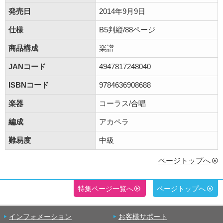
発売日
2014年9月9日
仕様
B5判縦/88ページ
商品構成
楽譜
JANコード
4947817248040
ISBNコード
9784636908688
楽器
コーラス/合唱
編成
アカペラ
難易度
中級
ページトップへ
特集ページ一覧へ
ページトップへ
インフォメーション
お客様サポート