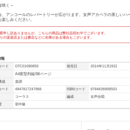
は咲く～
会、アンコールのレパートリーが広がります。女声アカペラの美しいハ
お楽しみください。
変申し訳ありませんが、こちらの商品は弊社品切れ中でございます。
りの楽器店または書店などに在庫がある場合もございます。
情報
コード
GTC01090850
発売日
2014年11月26日
A4変型判縦/96ページ
構成
楽譜
コード
4947817247968
ISBNコード
9784636908503
コーラス
編成
女声合唱
度
初中級