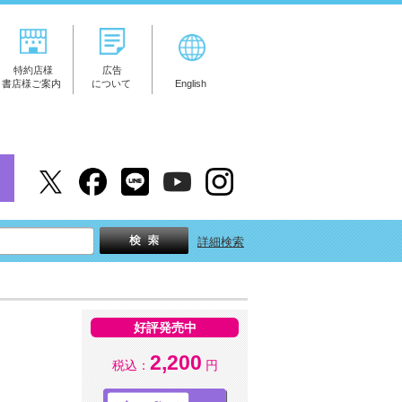
特約店様
広告
書店様ご案内
について
English
詳細検索
好評発売中
2,200
税込：
円