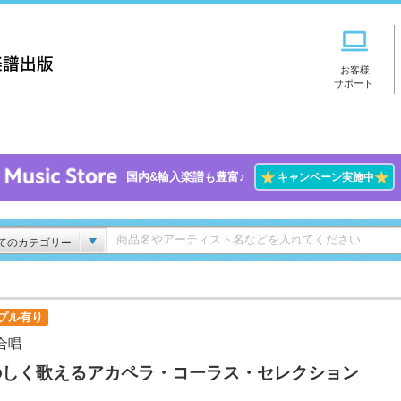
お客様
サポート
★
★
国内&輸入楽譜も豊富♪
キャンペーン実施中
てのカテゴリー
プル有り
合唱
のしく歌えるアカペラ・コーラス・セレクション