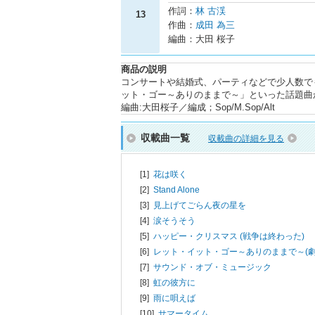
作詞：
林 古渓
13
作曲：
成田 為三
編曲：大田 桜子
商品の説明
コンサートや結婚式、パーティなどで少人数で
ット・ゴー～ありのままで～」といった話題曲
編曲:大田桜子／編成；Sop/M.Sop/Alt
収載曲一覧
収載曲の詳細を見る
[1]
花は咲く
[2]
Stand Alone
[3]
見上げてごらん夜の星を
[4]
涙そうそう
[5]
ハッピー・クリスマス (戦争は終わった)
[6]
レット・イット・ゴー～ありのままで～(劇
[7]
サウンド・オブ・ミュージック
[8]
虹の彼方に
[9]
雨に唄えば
[10]
サマータイム