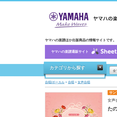
ヤマハの楽譜ほか出版商品の情報サイトです。
ヤマハの楽譜通販サイト
カテゴリから探す
全
合唱/ボーカル
>
合唱
>
女声合唱
サン
女声
た