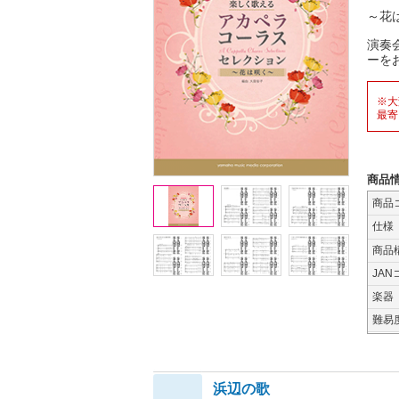
～花
演奏
ーを
※大
最寄
商品
商品
仕様
商品
JAN
楽器
難易
浜辺の歌