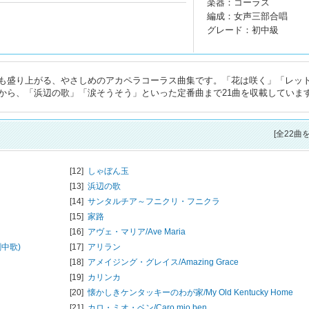
楽器：コーラス
編成：女声三部合唱
グレード：初中級
も盛り上がる、やさしめのアカペラコーラス曲集です。「花は咲く」「レッ
から、「浜辺の歌」「涙そうそう」といった定番曲まで21曲を収載していま
[全22曲
[12]
しゃぼん玉
[13]
浜辺の歌
[14]
サンタルチア～フニクリ・フニクラ
[15]
家路
[16]
アヴェ・マリア/
Ave Maria
中歌)
[17]
アリラン
[18]
アメイジング・グレイス/
Amazing Grace
[19]
カリンカ
[20]
懐かしきケンタッキーのわが家/
My Old Kentucky Home
[21]
カロ・ミオ・ベン/
Caro mio ben