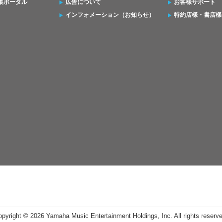
集ポータル
広告について
お客様サポート
インフォメーション（お知らせ）
特約店様・書店様
opyright ©
2026 Yamaha Music Entertainment Holdings, Inc. All rights reserv