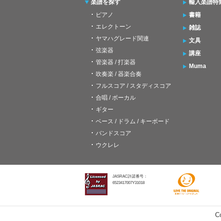
楽譜を探す
輸入楽譜特
ピアノ
書籍
エレクトーン
雑誌
ヤマハグレード関連
文具
弦楽器
講座
管楽器 / 打楽器
Muma
吹奏楽 / 器楽合奏
フルスコア / スタディスコア
合唱 / ボーカル
ギター
ベース / ドラム / キーボード
バンドスコア
ウクレレ
JASRAC許諾番号：
6523417007Y31018
C