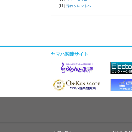
[11]
帰れソレントへ
ヤマハ関連サイト