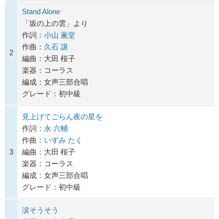
Stand Alone
「坂の上の雲」より
作詞：
小山 薫堂
作曲：
久石 譲
2
編曲：大田 桜子
楽器：コーラス
編成：女声三部合唱
グレード：初中級
見上げてごらん夜の星を
作詞：
永 六輔
作曲：
いずみ たく
3
編曲：大田 桜子
楽器：コーラス
編成：女声三部合唱
グレード：初中級
涙そうそう