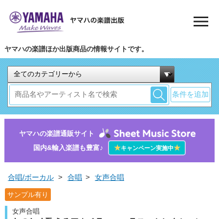
ヤマハの楽譜ほか出版商品の情報サイトです。
条件を追加
ヤマハの楽譜通販サイト
国内&輸入楽譜も豊富♪
★
★
キャンペーン実施中
合唱/ボーカル
>
合唱
>
女声合唱
サンプル有り
女声合唱