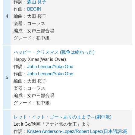
作詞：
森山 良子
作曲：
BEGIN
4
編曲：大田 桜子
楽器：コーラス
編成：女声三部合唱
グレード：初中級
ハッピー・クリスマス (戦争は終わった)
Happy Xmas(War is Over)
作詞：
John Lennon/Yoko Ono
作曲：
John Lennon/Yoko Ono
5
編曲：大田 桜子
楽器：コーラス
編成：女声三部合唱
グレード：初中級
レット・イット・ゴー～ありのままで～(劇中歌)
Let It Go/映画「アナと雪の女王」より
作詞：
Kristen Anderson-Lopez/Robert Lopez(日本語詞:高