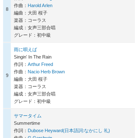
作曲：
Harold Arlen
8
編曲：大田 桜子
楽器：コーラス
編成：女声三部合唱
グレード：初中級
雨に唄えば
Singin' In The Rain
作詞：
Arthur Freed
作曲：
Nacio Herb Brown
9
編曲：大田 桜子
楽器：コーラス
編成：女声三部合唱
グレード：初中級
サマータイム
Summertime
作詞：
Dubose Heyward(日本語詞:なかにし 礼)
作曲：
G.Gershwin