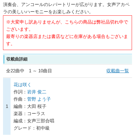
演奏会、アンコールのレパートリーが広がります。女声アカペ
ラの美しいハーモニーをお楽しみください。
※大変申し訳ありませんが、こちらの商品は弊社品切れ中で
ございます。
最寄りの楽器店または書店などに在庫がある場合もございま
す。
収載曲詳細
全
22
曲中 1 ～ 10曲目
収載曲一覧
花は咲く
作詞：
岩井 俊二
作曲：
菅野 よう子
1
編曲：大田 桜子
楽器：コーラス
編成：女声三部合唱
グレード：初中級