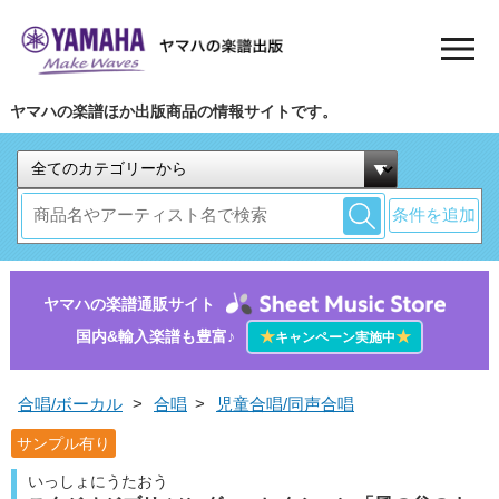
ヤマハの楽譜ほか出版商品の情報サイトです。
条件を追加
ヤマハの楽譜通販サイト
国内&輸入楽譜も豊富♪
★
★
キャンペーン実施中
合唱/ボーカル
>
合唱
>
児童合唱/同声合唱
サンプル有り
いっしょにうたおう