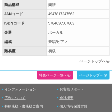
商品構成
楽譜
JANコード
4947817247562
ISBNコード
9784636907803
楽器
ボーカル
編成
斉唱/ピアノ
難易度
初級
ページトップへ
特集ページ一覧へ
ページトップへ
インフォメーション
お客様サポート
広告について
会社概要
特約店様・書店様ご案内
個人情報保護方針