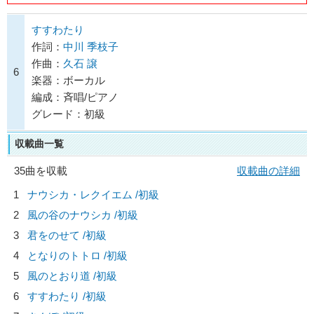
すすわたり
作詞：
中川 季枝子
作曲：
久石 譲
6
楽器：ボーカル
編成：斉唱/ピアノ
グレード：初級
収載曲一覧
35曲を収載
収載曲の詳細
1
ナウシカ・レクイエム /初級
2
風の谷のナウシカ /初級
3
君をのせて /初級
4
となりのトトロ /初級
5
風のとおり道 /初級
6
すすわたり /初級