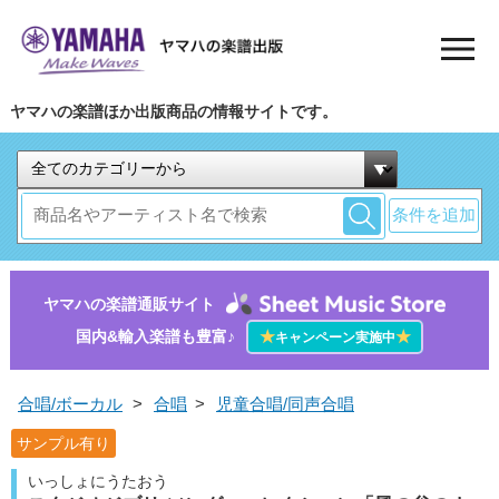
ヤマハの楽譜ほか出版商品の情報サイトです。
条件を追加
ヤマハの楽譜通販サイト
国内&輸入楽譜も豊富♪
★
★
キャンペーン実施中
合唱/ボーカル
>
合唱
>
児童合唱/同声合唱
サンプル有り
いっしょにうたおう