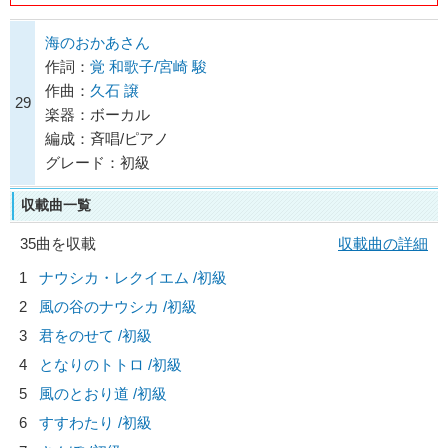
海のおかあさん
作詞：
覚 和歌子/宮崎 駿
作曲：
久石 譲
29
楽器：ボーカル
編成：斉唱/ピアノ
グレード：初級
収載曲一覧
35曲を収載
収載曲の詳細
1
ナウシカ・レクイエム /初級
2
風の谷のナウシカ /初級
3
君をのせて /初級
4
となりのトトロ /初級
5
風のとおり道 /初級
6
すすわたり /初級