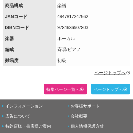
商品構成
楽譜
JANコード
4947817247562
ISBNコード
9784636907803
楽器
ボーカル
編成
斉唱/ピアノ
難易度
初級
ページトップへ
特集ページ一覧へ
ページトップへ
インフォメーション
お客様サポート
広告について
会社概要
特約店様・書店様ご案内
個人情報保護方針