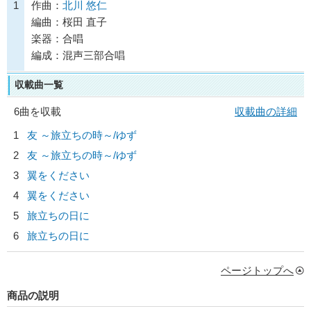
1
作曲：
北川 悠仁
編曲：桜田 直子
楽器：合唱
編成：混声三部合唱
収載曲一覧
6曲を収載
収載曲の詳細
1
友 ～旅立ちの時～/
ゆず
2
友 ～旅立ちの時～/
ゆず
3
翼をください
4
翼をください
5
旅立ちの日に
6
旅立ちの日に
ページトップへ
商品の説明