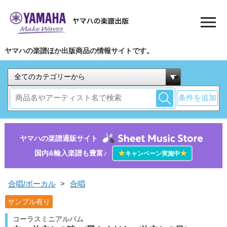
ヤマハの楽譜ほか出版商品の情報サイトです。
条件を追加
ヤマハの楽譜通販サイト
国内&輸入楽譜も豊富♪
★
★
キャンペーン実施中
合唱/ボーカル
>
合唱
サンプル有り
コーラスミニアルバム