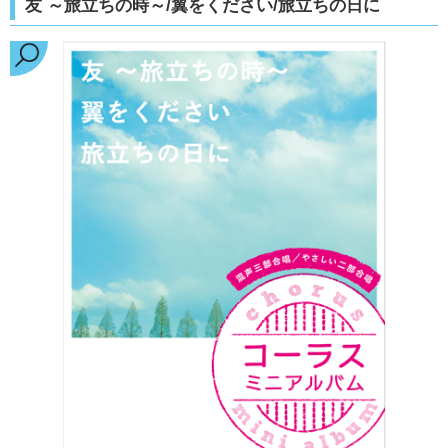
友 ～旅立ちの時～/翼をください/旅立ちの日に