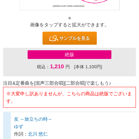
画像をタップすると拡大ができます。
サンプルを見る
絶版
1,210
税込：
円 [本体 1,100円]
注目&定番曲を[混声三部合唱][二部合唱]で楽しもう♪
※大変申し訳ありませんが、こちらの商品は絶版でございま
す。
友 ～旅立ちの時～
ゆず
作詞：
北川 悠仁