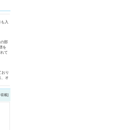
奏も入
歌の部
譜を
ずれて
ており
は、オ
を収載]