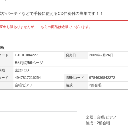
式やパーティなどで手軽に使えるCD伴奏付の曲集です！！
変申し訳ありませんが、こちらの商品は絶版でございます。
情報
コード
GTC01084227
発売日
2009年2月26日
B5判縦/56ページ
構成
楽譜+CD
コード
4947817216254
ISBNコード
9784636842272
合唱/ピアノ
編成
2部合唱
楽器：合唱/ピアノ
編成：2部合唱