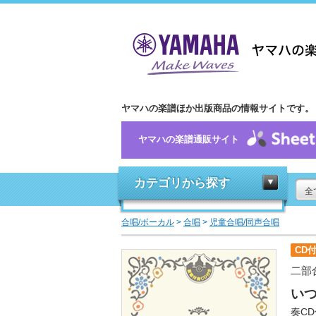
ヤマハの楽譜ほか出版商品の情報サイトです。
ヤマハの楽譜通販サイト
カテゴリから探す
全
合唱/ボーカル
>
合唱
>
児童合唱/同声合唱
CD
二部
いつ
奏C