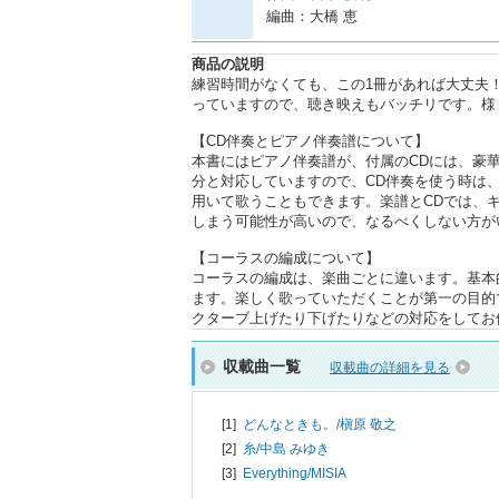
編曲：大橋 恵
商品の説明
練習時間がなくても、この1冊があれば大丈夫
っていますので、聴き映えもバッチリです。様
【CD伴奏とピアノ伴奏譜について】
本書にはピアノ伴奏譜が、付属のCDには、豪
分と対応していますので、CD伴奏を使う時は
用いて歌うこともできます。楽譜とCDでは、
しまう可能性が高いので、なるべくしない方が
【コーラスの編成について】
コーラスの編成は、楽曲ごとに違います。基本
ます。楽しく歌っていただくことが第一の目的
クターブ上げたり下げたりなどの対応をしてお
収載曲一覧
収載曲の詳細を見る
[1]
どんなときも。/
槇原 敬之
[2]
糸/
中島 みゆき
[3]
Everything/
MISIA