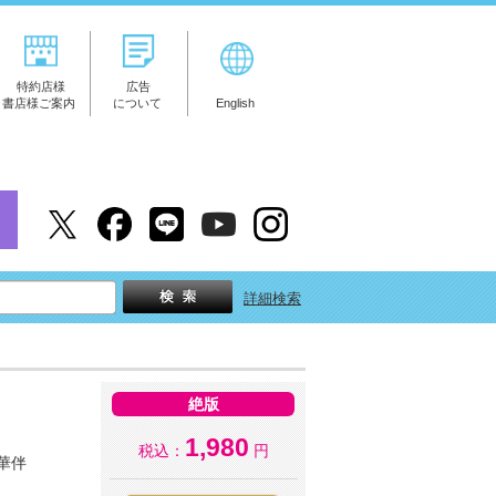
特約店様
広告
書店様ご案内
について
English
詳細検索
絶版
1,980
税込：
円
華伴