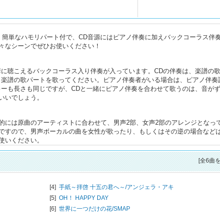
！簡単なハモリパート付で、CD音源にはピアノ伴奏に加えバックコーラス伴
々なシーンでぜひお使いください！
華に聴こえるバックコーラス入り伴奏が入っています。CDの伴奏は、楽譜の
、楽譜の歌パートを歌ってください。ピアノ伴奏者がいる場合は、ピアノ伴奏
キーも長さも同じですが、CDと一緒にピアノ伴奏を合わせて歌うのは、音が
いいでしょう。
的には原曲のアーティストに合わせて、男声2部、女声2部のアレンジとなっ
ですので、男声ボーカルの曲を女性が歌ったり、もしくはその逆の場合など
使いください。
[全6曲
[4]
手紙～拝啓 十五の君へ～/
アンジェラ・アキ
[5]
OH！ HAPPY DAY
[6]
世界に一つだけの花/
SMAP