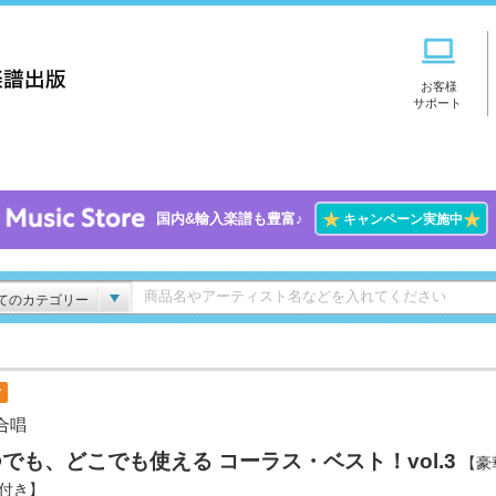
お客様
サポート
★
★
国内&輸入楽譜も豊富♪
キャンペーン実施中
てのカテゴリー
付
合唱
でも、どこでも使える コーラス・ベスト！vol.3
【豪
D付き】