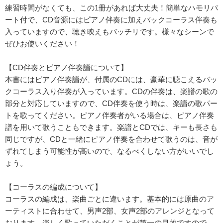
練習時間がなくても、この1冊があれば大丈夫！簡単なハモリパ
ート付で、CD音源にはピアノ伴奏に加えバックコーラス伴奏も
入っていますので、聴き映えもバッチリです。様々なシーンで
ぜひお使いください！
【CD伴奏とピアノ伴奏譜について】
本書にはピアノ伴奏譜が、付属のCDには、豪華に聴こえるバッ
クコーラス入り伴奏が入っています。CDの伴奏は、楽譜の歌の
部分と対応していますので、CD伴奏を使う時は、楽譜の歌パー
トを歌ってください。ピアノ伴奏者がいる場合は、ピアノ伴奏
譜を用いて歌うこともできます。楽譜とCDでは、キーも長さも
同じですが、CDと一緒にピアノ伴奏を合わせて歌うのは、音が
ずれてしまう可能性が高いので、なるべくしない方がいいでし
ょう。
【コーラスの編成について】
コーラスの編成は、楽曲ごとに違います。基本的には原曲のア
ーティストに合わせて、男声2部、女声2部のアレンジとなって
おります。楽しく歌っていただくことが第一の目的ですので、