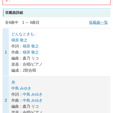
収載曲詳細
全
6
曲中 1 ～ 6曲目
収載曲一覧
どんなときも。
槇原 敬之
作詞：
槇原 敬之
1
作曲：
槇原 敬之
編曲：森乃 リコ
楽器：合唱/ピアノ
編成：2部合唱
糸
中島 みゆき
作詞：
中島 みゆき
2
作曲：
中島 みゆき
編曲：森乃 リコ
楽器：合唱/ピアノ