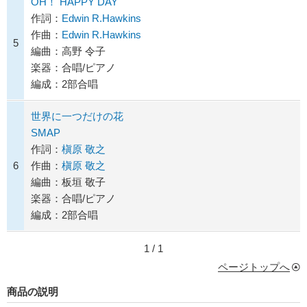
OH！ HAPPY DAY
作詞：
Edwin R.Hawkins
作曲：
Edwin R.Hawkins
5
編曲：高野 令子
楽器：合唱/ピアノ
編成：2部合唱
世界に一つだけの花
SMAP
作詞：
槇原 敬之
6
作曲：
槇原 敬之
編曲：板垣 敬子
楽器：合唱/ピアノ
編成：2部合唱
1 / 1
ページトップへ
商品の説明