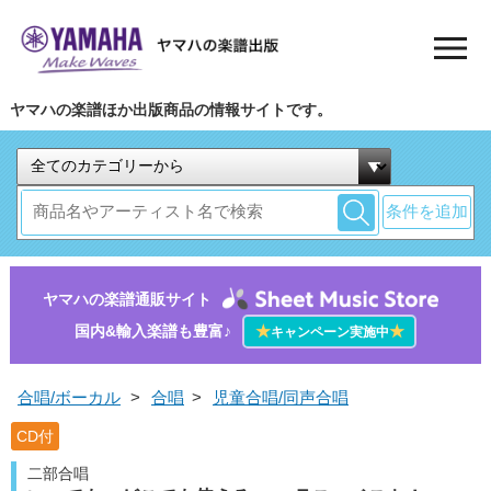
ヤマハの楽譜ほか出版商品の情報サイトです。
条件を追加
ヤマハの楽譜通販サイト
国内&輸入楽譜も豊富♪
★
★
キャンペーン実施中
合唱/ボーカル
>
合唱
>
児童合唱/同声合唱
CD付
二部合唱