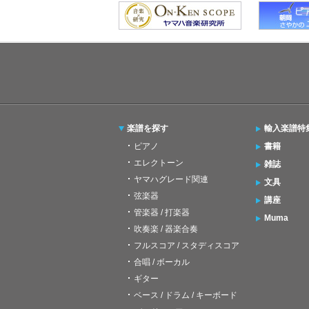
楽譜を探す
輸入楽譜特
ピアノ
書籍
エレクトーン
雑誌
ヤマハグレード関連
文具
弦楽器
講座
管楽器 / 打楽器
Muma
吹奏楽 / 器楽合奏
フルスコア / スタディスコア
合唱 / ボーカル
ギター
ベース / ドラム / キーボード