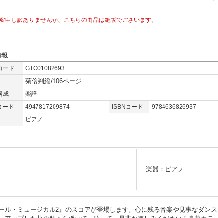
変申し訳ありませんが、こちらの商品は絶版でございます。
情報
コード
GTC01082693
菊倍判縦/106ページ
構成
楽譜
コード
4947817209874
ISBNコード
9784636826937
ピアノ
楽器：ピアノ
ール・ミュージカル2』のスコアが登場します。心に残る音楽や見事なダンス