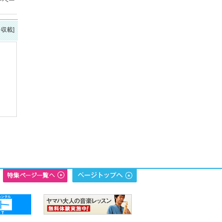
ーペー
を収載]