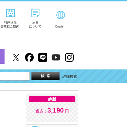
特約店様
広告
書店様ご案内
について
English
詳細検索
絶版
3,190
税込：
円
す！