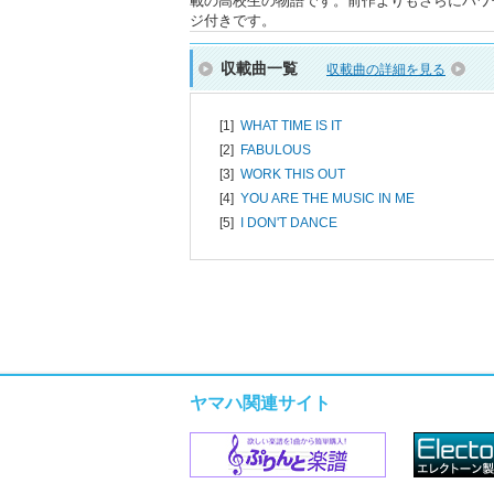
載の高校生の物語です。前作よりもさらにパワ
ジ付きです。
収載曲一覧
収載曲の詳細を見る
[1]
WHAT TIME IS IT
[2]
FABULOUS
[3]
WORK THIS OUT
[4]
YOU ARE THE MUSIC IN ME
[5]
I DON'T DANCE
ヤマハ関連サイト