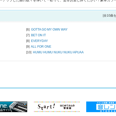
ーアップした曲の数々を弾いて・歌って、是非お楽しみください！豪華カラ
[全10曲
[6]
GOTTA GO MY OWN WAY
[7]
BET ON IT
[8]
EVERYDAY
[9]
ALL FOR ONE
[10]
HUMU HUMU NUKU NUKU APUAA