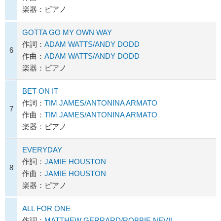
楽器：ピアノ
GOTTA GO MY OWN WAY
作詞：
ADAM WATTS/ANDY DODD
6
作曲：
ADAM WATTS/ANDY DODD
楽器：ピアノ
BET ON IT
作詞：
TIM JAMES/ANTONINA ARMATO
7
作曲：
TIM JAMES/ANTONINA ARMATO
楽器：ピアノ
EVERYDAY
作詞：
JAMIE HOUSTON
8
作曲：
JAMIE HOUSTON
楽器：ピアノ
ALL FOR ONE
作詞：
MATTHEW GERRARD/ROBBIE NEVIL