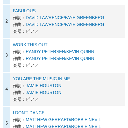
FABULOUS
作詞：
DAVID LAWRENCE/FAYE GREENBERG
2
作曲：
DAVID LAWRENCE/FAYE GREENBERG
楽器：ピアノ
WORK THIS OUT
作詞：
RANDY PETERSEN/KEVIN QUINN
3
作曲：
RANDY PETERSEN/KEVIN QUINN
楽器：ピアノ
YOU ARE THE MUSIC IN ME
作詞：
JAMIE HOUSTON
4
作曲：
JAMIE HOUSTON
楽器：ピアノ
I DON'T DANCE
作詞：
MATTHEW GERRARD/ROBBIE NEVIL
5
作曲：
MATTHEW GERRARD/ROBBIE NEVIL