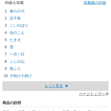
65曲を収載
収載曲の詳細
1
春の小川
2
浜千鳥
3
こいのぼり
4
虫のこえ
5
たき火
6
雪
7
一月一日
8
ふじの山
9
雨ふり
10
夕焼け小焼け
もっと見る
ページトップへ
商品の説明