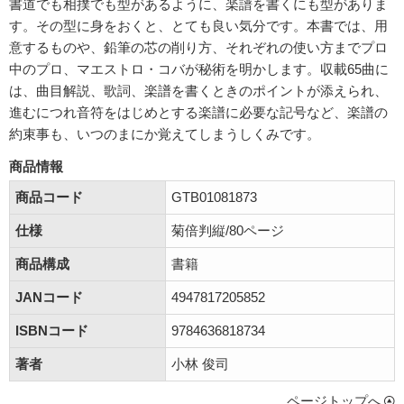
書道でも相撲でも型があるように、楽譜を書くにも型がありま
す。その型に身をおくと、とても良い気分です。本書では、用
意するものや、鉛筆の芯の削り方、それぞれの使い方までプロ
中のプロ、マエストロ・コバが秘術を明かします。収載65曲に
は、曲目解説、歌詞、楽譜を書くときのポイントが添えられ、
進むにつれ音符をはじめとする楽譜に必要な記号など、楽譜の
約束事も、いつのまにか覚えてしまうしくみです。
商品情報
商品コード
GTB01081873
仕様
菊倍判縦/80ページ
商品構成
書籍
JANコード
4947817205852
ISBNコード
9784636818734
著者
小林 俊司
ページトップへ