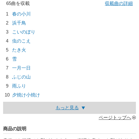
65曲を収載
収載曲の詳細
1
春の小川
2
浜千鳥
3
こいのぼり
4
虫のこえ
5
たき火
6
雪
7
一月一日
8
ふじの山
9
雨ふり
10
夕焼け小焼け
もっと見る
ページトップへ
商品の説明