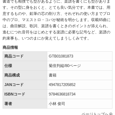
書道でも相撲でも型があるように、楽譜を書くにも型がありま
す。その型に身をおくと、とても良い気分です。本書では、用
意するものや、鉛筆の芯の削り方、それぞれの使い方までプロ
中のプロ、マエストロ・コバが秘術を明かします。収載65曲に
は、曲目解説、歌詞、楽譜を書くときのポイントが添えられ、
進むにつれ音符をはじめとする楽譜に必要な記号など、楽譜の
約束事も、いつのまにか覚えてしまうしくみです。
商品情報
商品コード
GTB01081873
仕様
菊倍判縦/80ページ
商品構成
書籍
JANコード
4947817205852
ISBNコード
9784636818734
著者
小林 俊司
ページトップへ