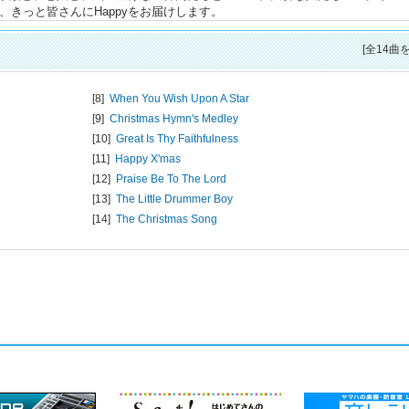
声が、きっと皆さんにHappyをお届けします。
[全14曲
[8]
When You Wish Upon A Star
[9]
Christmas Hymn's Medley
[10]
Great Is Thy Faithfulness
[11]
Happy X'mas
[12]
Praise Be To The Lord
[13]
The Little Drummer Boy
[14]
The Christmas Song