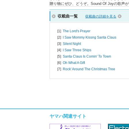
贈り物にぜひ、どうぞ。Sound Of Joyの歌
収載曲一覧
収載曲の詳細を見る
[1]
The Lord's Prayer
[2]
I Saw Mommy Kissng Santa Claus
[3]
Silent Night
[4]
I Saw Three Ships
[5]
Santa Claus Is Comin' To Town
[6]
Oh What A Gift
[7]
Rock' Around The Christmas Tree
ヤマハ関連サイト