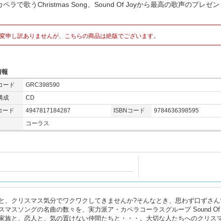
ペラで歌うChristmas Song、Sound Of Joyから最高の歌声のプレゼ
変申し訳ありませんが、こちらの商品は絶版でございます。
情報
コード
GRC398590
構成
CD
コード
4947817184287
ISBNコード
9784636398595
コーラス
と、クリスマス気分でワクワクしてきませんか?そんなとき、思わず口ずさん
スソングの名曲の数々を、実力派ア・カペラコーラスグループ Sound Of J
家族と、恋人と、気の置けない仲間たちと・・・。大切な人たちへのクリス