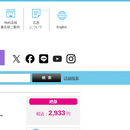
特約店様
広告
書店様ご案内
について
English
詳細検索
絶版
2,933
税込：
円
 ～