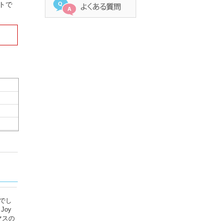
ントで
でし
oy
マスの