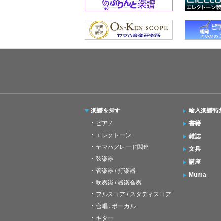
楽譜を探す
輸入楽譜特
ピアノ
書籍
エレクトーン
雑誌
ヤマハグレード関連
文具
弦楽器
講座
管楽器 / 打楽器
Muma
吹奏楽 / 器楽合奏
フルスコア / スタディスコア
合唱 / ボーカル
ギター