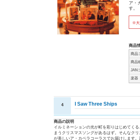
ア・カ
す。
※大
商品
商品
商品
JAN
楽器
I Saw Three Ships
4
商品の説明
イルミネーションの光が町を彩りはじめてくる
まうクリスマスソングがあるはず。そんなクリスマ
が美しいア・カペラコーラスでお届けします。