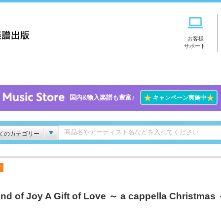
お客様
サポート
★
★
国内&輸入楽譜も豊富♪
キャンペーン実施中
てのカテゴリー
付
nd of Joy A Gift of Love ～ a cappella Christmas