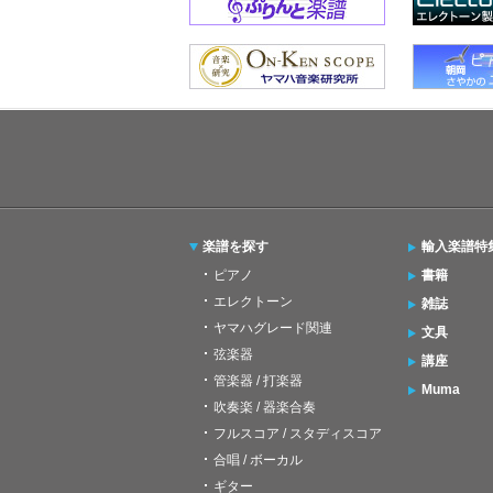
楽譜を探す
輸入楽譜特
ピアノ
書籍
エレクトーン
雑誌
ヤマハグレード関連
文具
弦楽器
講座
管楽器 / 打楽器
Muma
吹奏楽 / 器楽合奏
フルスコア / スタディスコア
合唱 / ボーカル
ギター