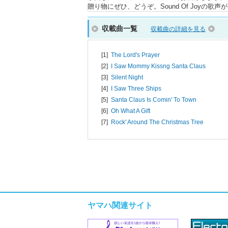
贈り物にぜひ、どうぞ。Sound Of Joyの歌
収載曲一覧
収載曲の詳細を見る
[1]
The Lord's Prayer
[2]
I Saw Mommy Kissng Santa Claus
[3]
Silent Night
[4]
I Saw Three Ships
[5]
Santa Claus Is Comin' To Town
[6]
Oh What A Gift
[7]
Rock' Around The Christmas Tree
ヤマハ関連サイト