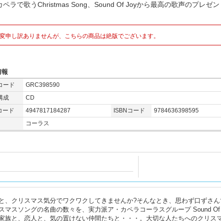
ペラで歌うChristmas Song、Sound Of Joyから最高の歌声のプレゼ
変申し訳ありませんが、こちらの商品は絶版でございます。
情報
コード
GRC398590
構成
CD
コード
4947817184287
ISBNコード
9784636398595
コーラス
と、クリスマス気分でワクワクしてきませんか?そんなとき、思わず口ずさん
スソングの名曲の数々を、実力派ア・カペラコーラスグループ Sound Of J
家族と、恋人と、気の置けない仲間たちと・・・。大切な人たちへのクリス