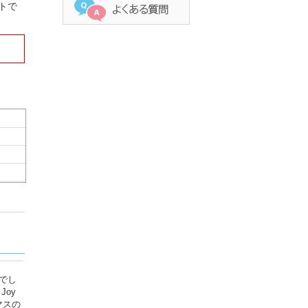
ントで
でし
oy
マスの