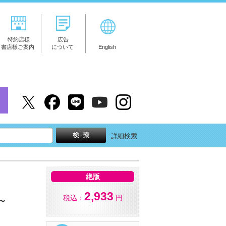
特約店様
広告
書店様ご案内
について
English
詳細検索
絶版
2,933
税込：
円
 ～