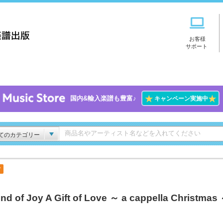
お客様
サポート
★
★
国内&輸入楽譜も豊富♪
キャンペーン実施中
てのカテゴリー
付
nd of Joy A Gift of Love ～ a cappella Christmas