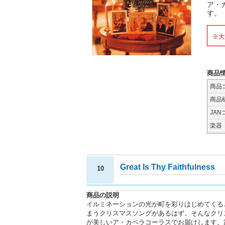
ア・カ
す。
※大
商品
商品
商品
JAN
楽器
Great Is Thy Faithfulness
10
商品の説明
イルミネーションの光が町を彩りはじめてくる
まうクリスマスソングがあるはず。そんなクリスマ
が美しいア・カペラコーラスでお届けします。