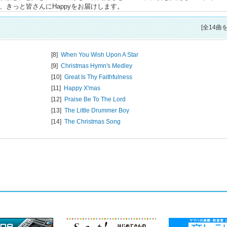
声が、きっと皆さんにHappyをお届けします。
[全14曲
[8]
When You Wish Upon A Star
[9]
Christmas Hymn's Medley
[10]
Great Is Thy Faithfulness
[11]
Happy X'mas
[12]
Praise Be To The Lord
[13]
The Little Drummer Boy
[14]
The Christmas Song