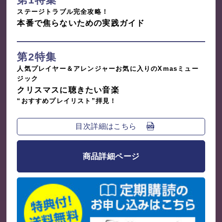
月エレマンスリーライブ [第16
ステージトラブル完全攻略！
回] 2023年1月19日(木) 出
本番で焦らないための実践ガイド
演：島田聖子、松内 愛「超ダイ
ジェスト動画」
第2特集
いなぴょん＆すぎちゃんのアレ
人気プレイヤー＆アレンジャーお気に入りのXmasミュー
ンジ道場 File:012
ジック
クリスマスに聴きたい音楽
“おすすめプレイリスト”拝見！
月エレマンスリーライブ [第15
回] 2022年12月20日(火) 出
目次詳細はこちら
演：藤井空、和田侑記「超ダイ
ジェスト動画」
商品詳細ページ
いなぴょん＆すぎちゃんのアレ
ンジ道場 File:011
月エレマンスリーライブ [第14
回] 2022年11月21日(月) 出