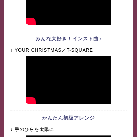
いなぴょん＆すぎちゃんのアレ
ンジ道場 File:001
月エレマンスリーライブ [第4
みんな大好き！インスト曲♪
回] 2022年1月20日（木） 出
YOUR CHRISTMAS／T-SQUARE
演：尾野カオル、坂本有正「超
ダイジェスト動画」
月エレマンスリーライブ [第3
回] 2021年12月20日（月） 出
演：窪田宏、安達香織「超ダイ
ジェスト動画」
月エレマンスリーライブ [第2
回] 2021年11月17日（水） 出
演：黒崎 美保、松井宏行「超ダ
かんたん初級アレンジ
イジェスト動画」
手のひらを太陽に
月エレマンスリーライブ [第1