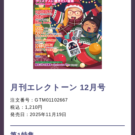
演：鷹野雅史、田頭裕子「超ダ
イジェスト動画」
月エレマンスリーライブ [第18
回] 2023年3月20日(月) 出
演：中野正英、花野 恵里「超ダ
イジェスト動画」
いなぴょん＆すぎちゃんのアレ
ンジ道場 Final！
月エレマンスリーライブ [第17
月刊エレクトーン 12月号
回] 2023年2月21日(火) 出
演：山﨑雅也 、小椋寛子「超ダ
注文番号：GTM01102667
イジェスト動画」
税込：1,210円
いなぴょん＆すぎちゃんのアレ
発売日：2025年11月19日
ンジ道場 File:013
第1特集