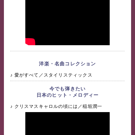
演：岩崎孝昭、和田侑記「超ダ
イジェスト動画」
いなぴょん＆すぎちゃんのアレ
ンジ道場 File:003
月エレマンスリーライブ [第6
回] 2022年3月18日（金） 出
洋楽・名曲コレクション
演：中野正英、山﨑雅也「超ダ
イジェスト動画」
愛がすべて／スタイリスティックス
いなぴょん＆すぎちゃんのアレ
今でも弾きたい
ンジ道場 File:002
日本のヒット・メロディー
クリスマスキャロルの頃には／稲垣潤一
月エレマンスリーライブ [第5
回] 2022年2月18日（金） 出
演：高田和泉、柴田友輔「超ダ
イジェスト動画」