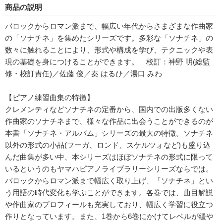
商品の説明
バロックからロマン派まで、幅広い年代からさまざまな作曲家
の「ソナチネ」を集めたシリーズです。多彩な「ソナチネ」の
数々に触れることにより、形式や構成を学び、テクニックや表
現の基礎を身につけることができます。 校訂：神野 明(総監
修・校訂責任)／佐藤 俊／秦 はるひ／湯口 みわ
【ピアノ練習曲集の特徴】
クレメンティなどソナチネの定番から、国内での出版多くない
作曲家のソナチネまで、様々な作品に出会うことができるのが
本書「ソナチネ・アルバム」シリーズの最大の特徴。ソナチネ
以外の形式の小品(フーガ、ロンド、スケルツォなど)も盛り込
んだ曲集が多い中、本シリーズはほぼソナチネの形式に限って
いるというのもヤマハピアノライブラリーシリーズならでは。
バロックからロマン派まで幅広く取り上げ、「ソナチネ」とい
う用語の時代変化も学ぶことができます。各巻では、曲目解説
や作曲家のプロフィールも充実しており、幅広く学習に役立つ
作りとなっています。また、1巻から6巻にかけてレベルが緩や