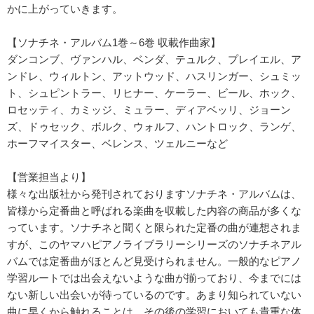
かに上がっていきます。
【ソナチネ・アルバム1巻～6巻 収載作曲家】
ダンコンブ、ヴァンハル、ベンダ、テュルク、プレイエル、ア
ンドレ、ウィルトン、アットウッド、ハスリンガー、シュミッ
ト、シュピントラー、リヒナー、ケーラー、ビール、ホック、
ロセッティ、カミッジ、ミュラー、ディアベッリ、ジョーン
ズ、ドゥセック、ボルク、ウォルフ、ハントロック、ランゲ、
ホーフマイスター、ベレンス、ツェルニーなど
【営業担当より】
様々な出版社から発刊されておりますソナチネ・アルバムは、
皆様から定番曲と呼ばれる楽曲を収載した内容の商品が多くな
っています。ソナチネと聞くと限られた定番の曲が連想されま
すが、このヤマハピアノライブラリーシリーズのソナチネアル
バムでは定番曲がほとんど見受けられません。一般的なピアノ
学習ルートでは出会えないような曲が揃っており、今までには
ない新しい出会いが待っているのです。あまり知られていない
曲に早くから触れることは、その後の学習においても貴重な体