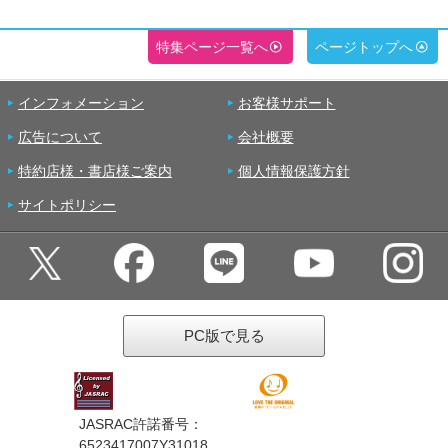
特集ページ一覧へ
ページトップへ
インフォメーション
お客様サポート
広告について
会社概要
特約店様・書店様ご案内
個人情報保護方針
サイトポリシー
PC版で見る
JASRAC許諾番号：
6523417007Y31018