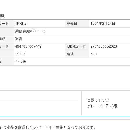
情報
コード
TKRP2
発売日
1994年2月14日
菊倍判縦/68ページ
構成
楽譜
コード
4947817007449
ISBNコード
9784636652628
ピアノ
編成
ソロ
度
7～6級
楽器：ピアノ
グレード：7～6級
もつ小品を厳選したレパートリー曲集となっております。