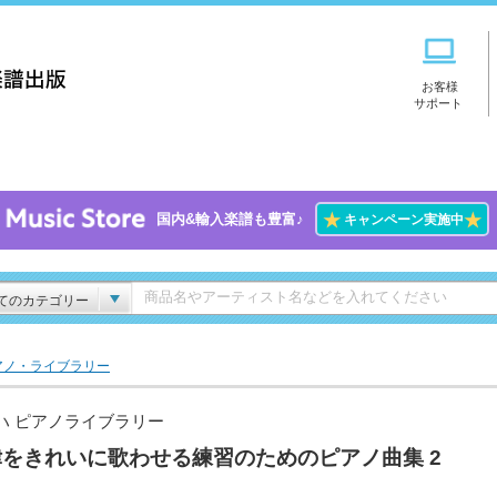
お客様
サポート
★
★
国内&輸入楽譜も豊富♪
キャンペーン実施中
てのカテゴリー
アノ・ライブラリー
ハ ピアノライブラリー
律をきれいに歌わせる練習のためのピアノ曲集 2