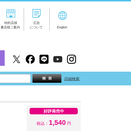
特約店様
広告
書店様ご案内
について
English
詳細検索
好評発売中
1,540
税込：
円