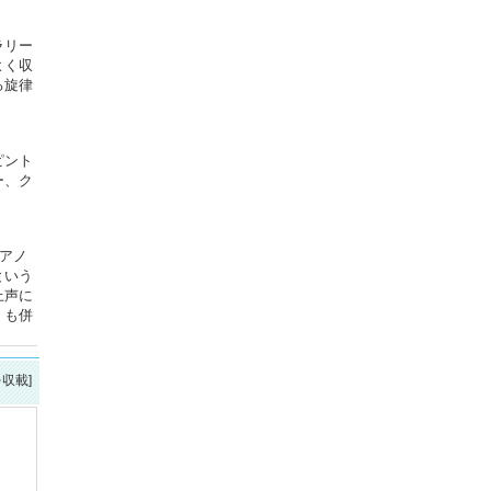
ラリー
よく収
る旋律
ピント
ー、ク
アノ
という
上声に
」も併
を収載]