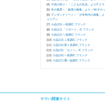
[4]
子供の祈り～「こどもの生活」より/
T.ク
[5]
冬の風景～「叙情小曲集」より～/
W.ギロ
[6]
アンダンティーノ～「少年時代の画集」よ
ゥリアン
[7]
小品(10) ハ長調/
C.フランク
[8]
小品(11) 「フガート」/
C.フランク
[9]
小品(12) ヘ長調/
C.フランク
[10]
小品(13) ニ長調/
C.フランク
[11]
小品(14) 変ト長調/
C.フランク
[12]
小品(15) 「カノン」/
C.フランク
[13]
小品(16) ヘ長調/
C.フランク
[14]
小品(17) 嬰ハ短調/
C.フランク
ヤマハ関連サイト