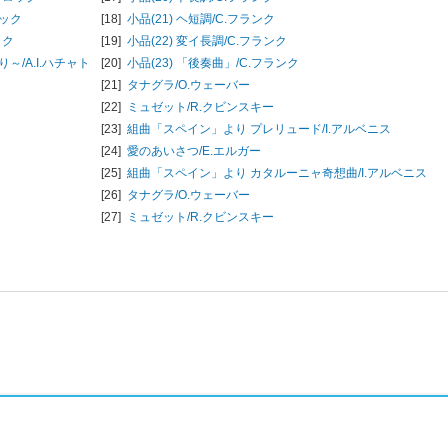
ラック
[18]
小品(21) ヘ短調/
C.フランク
ック
[19]
小品(22) 変イ長調/
C.フランク
り～/
A.I.ハチャト
[20]
小品(23) 「後奏曲」/
C.フランク
[21]
タナグラ/
O.ウェーバー
[22]
ミュゼット/
R.クビンスキー
[23]
組曲「スペイン」より プレリュード/
I.アルベニス
[24]
愛のあいさつ/
E.エルガー
[25]
組曲「スペイン」より カタルーニャ奇想曲/
I.アルベニス
[26]
タナグラ/
O.ウェーバー
[27]
ミュゼット/
R.クビンスキー