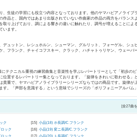
り、生徒の学習にも役立つ内容となっております。他のヤマハピアノライブ
の作品と、国内ではあまり出版されていない作曲家の作品の両方をバランス
を取り上げており、調による響きの違いに触れたり、調号が増えることによ
ています。
、デュットン、レシュホルン、シューマン、グルリット、フォーゲル、シュ
ケ、フランク、チャイコフスキー、クラック、ハチャトゥリヤン、ウェーバ
同様にテクニカル重視の練習曲集と音楽性を学ぶレパートリーとして「初歩のピ
に位置するレパートリー集となっております。「旋律をきれいに歌わせる」
は貴重で、ヤマハピアノライブラリーシリーズならではの商品です。旋律が
ます。「声部を意識する」という意味でシリーズの「ポリフォニーアルバム
[全27曲
ラック
[15]
小品(18) ホ長調/
C.フランク
ギロック
[16]
小品(19) 変ニ長調/
C.フランク
ギロック
[17]
小品(20) ト長調/
C.フランク