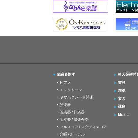
楽譜を探す
輸入楽譜特
ピアノ
書籍
エレクトーン
雑誌
ヤマハグレード関連
文具
弦楽器
講座
管楽器 / 打楽器
Muma
吹奏楽 / 器楽合奏
フルスコア / スタディスコア
合唱 / ボーカル