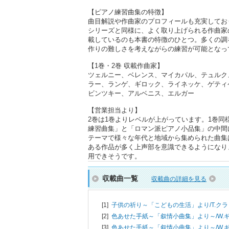
【ピアノ練習曲集の特徴】
曲目解説や作曲家のプロフィールも充実してお
シリーズと同様に、よく取り上げられる作曲家
載しているのも本書の特徴のひとつ。多くの調
作りの難しさを考えながらの練習が可能となっ
【1巻・2巻 収載作曲家】
ツェルニー、ベレンス、マイカパル、テュルク
ラー、ランゲ、ギロック、ライネッケ、ゲティ
ビンツキー、アルベニス、エルガー
【営業担当より】
2巻は1巻よりレベルが上がっています。1巻
練習曲集」と「ロマン派ピアノ小品集」の中間
テーマで様々な年代と地域から集められた曲集
ある作品が多く上声部を意識できるようになり
用できそうです。
収載曲一覧
収載曲の詳細を見る
[1]
子供の祈り～「こどもの生活」より/
T.ク
[2]
色あせた手紙～「叙情小曲集」より～/
W.
[3]
色あせた手紙～「叙情小曲集」より～/
W.