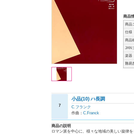
商品
商品
仕様
商品
JAN
楽器
難易
小品(10) ハ長調
7
C.フランク
作曲：
C.Franck
商品の説明
ロマン派を中心に、様々な地域の美しい旋律を