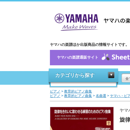
ヤマハの楽譜ほか出版商品の情報サイトです。
ヤマハの楽譜通販サイト
カテゴリから探す
全
ピアノ
>
教育的ピアノ曲集
ピアノ
>
教育的ピアノ曲集
>
名曲選
>
ヤマハ・ピ
ヤマ
旋