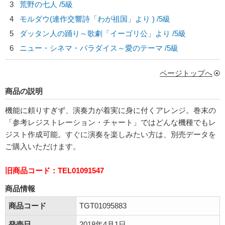
3
荒野の七人 /5級
4
モルダウ(連作交響詩「わが祖国」より ) /5級
5
ダッタン人の踊り～歌劇「イーゴリ公」より /5級
6
ニュー・シネマ・パラダイス～愛のテーマ /5級
ページトップへ
商品の説明
機能に頼りすぎず、演奏力が着実に身に付くアレンジ。巻末の
「参考レジストレーション・チャート」ではどんな機種でもレ
ジスト作成可能。すぐに演奏を楽しみたい方は、別売データを
ご購入いただけます。
旧商品コード：TEL01091547
商品情報
商品コード
TGT01095883
発売日
2018年4月1日