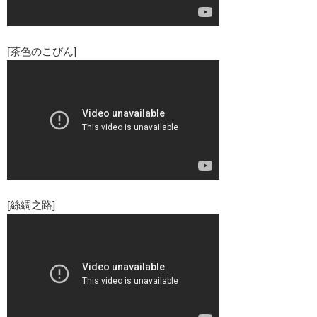
[茶色のこびん]
[絲綢之路]