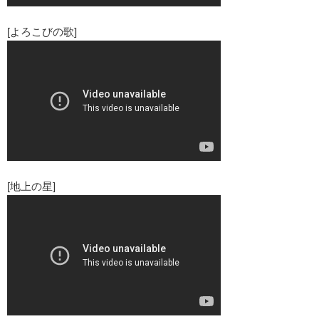
[よろこびの歌]
[地上の星]