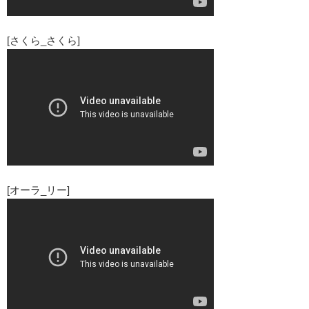
[さくら_さくら]
[オーラ_リー]