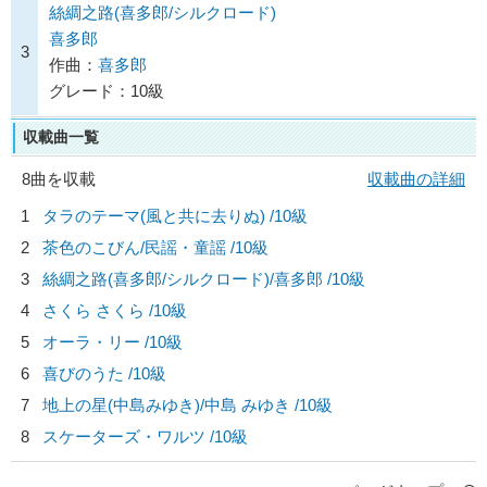
絲綢之路(喜多郎/シルクロード)
喜多郎
3
作曲：
喜多郎
グレード：10級
収載曲一覧
8曲を収載
収載曲の詳細
1
タラのテーマ(風と共に去りぬ) /10級
2
茶色のこびん/
民謡・童謡
/10級
3
絲綢之路(喜多郎/シルクロード)/
喜多郎
/10級
4
さくら さくら /10級
5
オーラ・リー /10級
6
喜びのうた /10級
7
地上の星(中島みゆき)/
中島 みゆき
/10級
8
スケーターズ・ワルツ /10級