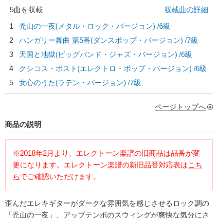
5曲を収載
収載曲の詳細
1
禿山の一夜(メタル・ロック・バージョン) /6級
2
ハンガリー舞曲 第5番(ダンスポップ・バージョン) /7級
3
天国と地獄(ビッグバンド・ジャズ・バージョン) /6級
4
クシコス・ポスト(エレクトロ・ポップ・バージョン) /6級
5
女心のうた(ラテン・バージョン) /7級
ページトップへ
商品の説明
※2018年2月より、エレクトーン楽譜の旧商品は品番が変
更になります。エレクトーン楽譜の新旧品番対応表は
こち
ら
でご確認いただけます。
歪んだエレキギターがダークな雰囲気を感じさせるロック調の
「禿山の一夜」、アップテンポのスウィングが爽快な気分にさ