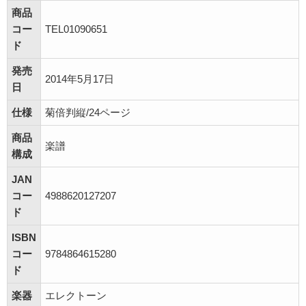
商品
コー
TEL01090651
ド
発売
2014年5月17日
日
仕様
菊倍判縦/24ページ
商品
楽譜
構成
JAN
コー
4988620127207
ド
ISBN
コー
9784864615280
ド
楽器
エレクトーン