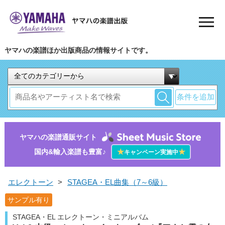
ヤマハの楽譜ほか出版商品の情報サイトです。
条件を追加
ヤマハの楽譜通販サイト
国内&輸入楽譜も豊富♪
★
★
キャンペーン実施中
エレクトーン
>
STAGEA・EL曲集（7～6級）
サンプル有り
STAGEA・EL エレクトーン・ミニアルバム