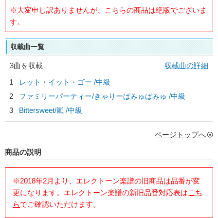
※大変申し訳ありませんが、こちらの商品は絶版でございま
す。
収載曲一覧
3曲を収載
収載曲の詳細
1
レット・イット・ゴー /中級
2
ファミリーパーティー/
きゃりーぱみゅぱみゅ
/中級
3
Bittersweet/
嵐
/中級
ページトップへ
商品の説明
※2018年2月より、エレクトーン楽譜の旧商品は品番が変
更になります。エレクトーン楽譜の新旧品番対応表は
こち
ら
でご確認いただけます。