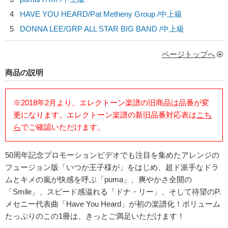
4
HAVE YOU HEARD/
Pat Metheny Group
/中上級
5
DONNA LEE/
GRP ALL STAR BIG BAND
/中上級
ページトップへ
商品の説明
※2018年2月より、エレクトーン楽譜の旧商品は品番が変
更になります。エレクトーン楽譜の新旧品番対応表は
こち
ら
でご確認いただけます。
50周年記念プロモーションビデオでも注目を集めたアレンジの
フュージョン版「いつか王子様が」をはじめ、超ド派手なドラ
ムとキメの嵐が快感を呼ぶ「puma」、爽やかさ全開の
「Smile」、スピード感溢れる「ドナ・リー」、そして待望のP.
メセニー代表曲「Have You Heard」が初の楽譜化！ボリューム
たっぷりのこの1冊は、きっとご満足いただけます！