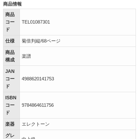
商品情報
商品
コー
TEL01087301
ド
仕様
菊倍判縦/68ページ
商品
楽譜
構成
JAN
コー
4988620141753
ド
ISBN
コー
9784864611756
ド
楽器
エレクトーン
グレ