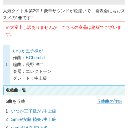
人気タイトル第2弾！豪華サウンドが粒揃いで、発表会にもおス
スメの1冊です！
※大変申し訳ありませんが、こちらの商品は絶版でございま
す。
いつか王子様が
作曲：
F.Churchill
1
編曲：長野 洋二
楽器：エレクトーン
グレード：中上級
収載曲一覧
5曲を収載
収載曲の詳細
1
いつか王子様が /中上級
2
Smile/
安藤 禎央
/中上級
3
puma/
TRIX
/中上級