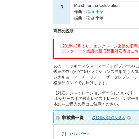
March for tha Celebration
3
作曲：
稲垣 千章
編曲：稲垣 千章
商品の説明
※2018年2月より、エレクトーン楽譜の旧
エレクトーン楽譜の新旧品番対応表は
こち
あの「ミッキーマウス・マーチ」がブルースに
秀逸の作! かつて5セレクションズ曲集でも
ジナル曲「マーチ・フォー・ザ・セレブレーシ
格派サウンドでお届けします。
【対応レジストレーションデータについて】
ELシリーズ用の対応レジストレーションデー
本誌をご購入の際はご注意ください。
収載曲一覧
収載曲の詳細を見る
[1]
コパカバーナ