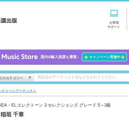
お客様
サポート
★
★
国内&輸入楽譜も豊富♪
キャンペーン実施中
てのカテゴリー
レクトーンアーティスト
GEA・EL エレクトーン 3 セレクションズ グレード 5～3級
1 稲垣 千章