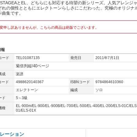
でSTAGEAとEL、どちらにも対応する待望の新シリーズ。人気アレンジ
ぞれの個性とともにエレクトーンらしさにこだわった、究極のオリジナ
ジ曲集です。
変申し訳ありませんが、こちらの商品は絶版でございます。
情報
コード
TEL01087135
発売日
2011年7月1日
菊倍判縦/40ページ
構成
楽譜
コード
4988620140367
ISBNコード
9784864610360
エレクトーン
編成
ソロ
ード
5～3級
EL-900m/EL-900/EL-900B/EL-700/EL-500/EL-400/EL-200/ELS-01C/ELS
機種
01/ELS-01X
レーション