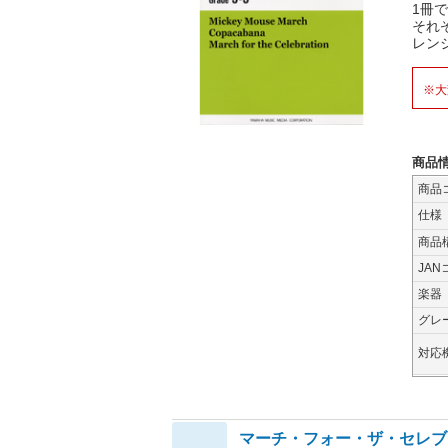
1冊
それ
レン
※大
商品
商品
仕様
商品
JAN
楽器
グレ
対応
マーチ・フォー・ザ・セレブ