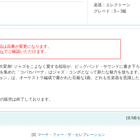
楽器：エレクトーン
グレード：5～3級
商品は品番が変更になります。
ら
でご確認いただけます。
大変身! ジャズをこよなく愛する稲垣が、ビッグバンド・サウンドに書き下ろ
人気を集めた「コパカバーナ」はジャズ・コンボとなって新たな魅力を放ちます
ョン」は、オーケストラ編成で書かれた荘厳な1曲。どれも生楽器を意識した
タの販売は終了しております。
[全3曲
[3]
マーチ・フォー・ザ・セレブレーション