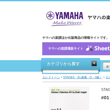
ヤマハの楽譜ほか出版商品の情報サイトです。
ヤマハの楽譜通販サイト
カテゴリから探す
全
エレクトーン
>
STAGEA・EL曲集（5～3級）
>
エ
STA
#0