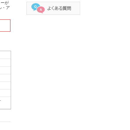
ャーが
ル・ア
-