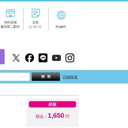
特約店様
広告
書店様ご案内
について
English
詳細検索
絶版
1,650
税込：
円