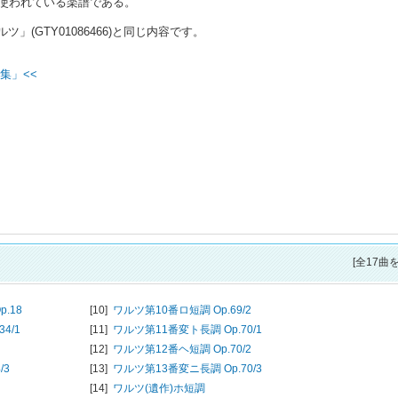
使われている楽譜である。
」(GTY01086466)と同じ内容です。
集」<<
[全17曲
.18
[10]
ワルツ第10番ロ短調 Op.69/2
4/1
[11]
ワルツ第11番変ト長調 Op.70/1
[12]
ワルツ第12番ヘ短調 Op.70/2
/3
[13]
ワルツ第13番変ニ長調 Op.70/3
[14]
ワルツ(遺作)ホ短調