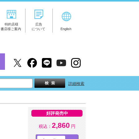
特約店様
広告
書店様ご案内
について
English
詳細検索
好評発売中
2,860
税込：
円