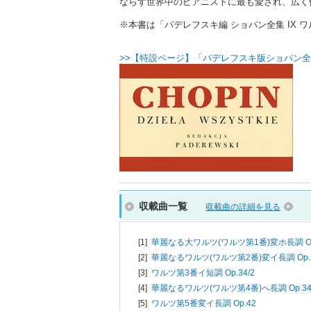
ならず世界中のピアニストに最も愛され、広く
※本書は「パデレフスキ編 ショパン全集 IX ワルツ
>>【特設ページ】「パデレフスキ版ショパン全
収載曲一覧
収載曲の詳細を見る
[1]
華麗なる大ワルツ(ワルツ第1番)変ホ長調 Op
[2]
華麗なるワルツ(ワルツ第2番)変イ長調 Op.3
[3]
ワルツ第3番イ短調 Op.34/2
[4]
華麗なるワルツ(ワルツ第4番)へ長調 Op.34
[5]
ワルツ第5番変イ長調 Op.42