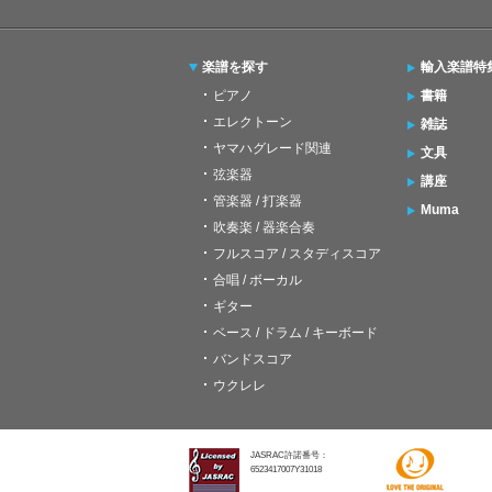
楽譜を探す
輸入楽譜特
ピアノ
書籍
エレクトーン
雑誌
ヤマハグレード関連
文具
弦楽器
講座
管楽器 / 打楽器
Muma
吹奏楽 / 器楽合奏
フルスコア / スタディスコア
合唱 / ボーカル
ギター
ベース / ドラム / キーボード
バンドスコア
ウクレレ
JASRAC許諾番号：
6523417007Y31018