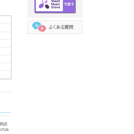
邦訳
本のみ