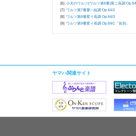
[6]
小犬のワルツ(ワルツ第6番)変ニ長調 Op.64
[7]
ワルツ第7番嬰ハ短調 Op.64/2
[8]
ワルツ第8番変イ長調 Op.64/3
[9]
ワルツ第9番変イ長調 Op.69/1「告別」
ヤマハ関連サイト