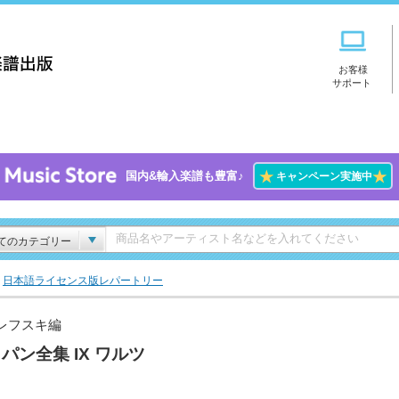
お客様
サポート
★
★
国内&輸入楽譜も豊富♪
キャンペーン実施中
てのカテゴリー
>
日本語ライセンス版レパートリー
レフスキ編
パン全集 IX ワルツ