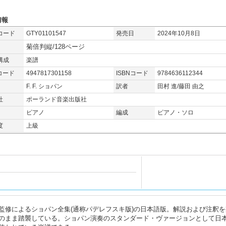
情報
コード
GTY01101547
発売日
2024年10月8日
菊倍判縦/128ページ
構成
楽譜
コード
4947817301158
ISBNコード
9784636112344
F. F. ショパン
訳者
田村 進/藤田 由之
社
ポーランド音楽出版社
ピアノ
編成
ピアノ・ソロ
度
上級
監修によるショパン全集(通称パデレフスキ版)の日本語版。解説および注釈を
のまま踏襲している。ショパン演奏のスタンダード・ヴァージョンとして日