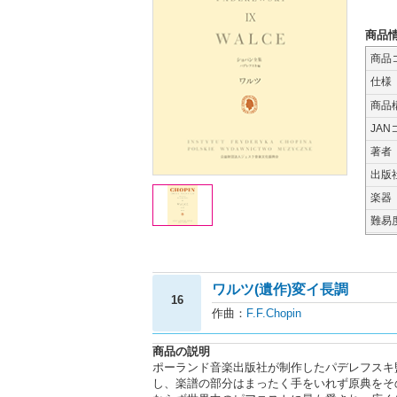
商品
商品
仕様
商品
JAN
著者
出版
楽器
難易
ワルツ(遺作)変イ長調
16
作曲：
F.F.Chopin
商品の説明
ポーランド音楽出版社が制作したパデレフスキ
し、楽譜の部分はまったく手をいれず原典をそ