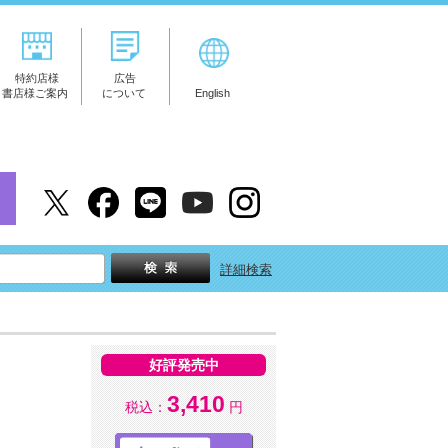
特約店様
広告
書店様ご案内
について
English
詳細検索
好評発売中
3,410
税込：
円