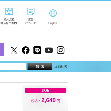
特約店様
広告
書店様ご案内
について
English
詳細検索
絶版
2,640
税込：
円