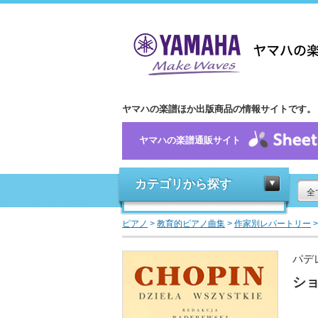
ヤマハの楽譜ほか出版商品の情報サイトです。
ヤマハの楽譜通販サイト
カテゴリから探す
全
ピアノ
>
教育的ピアノ曲集
>
作家別レパートリー
パデ
ショ