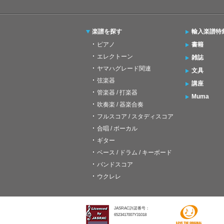
楽譜を探す
輸入楽譜特
ピアノ
書籍
エレクトーン
雑誌
ヤマハグレード関連
文具
弦楽器
講座
管楽器 / 打楽器
Muma
吹奏楽 / 器楽合奏
フルスコア / スタディスコア
合唱 / ボーカル
ギター
ベース / ドラム / キーボード
バンドスコア
ウクレレ
JASRAC許諾番号：
6523417007Y31018