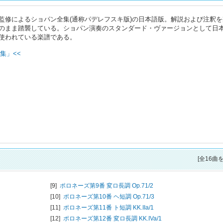
監修によるショパン全集(通称パデレフスキ版)の日本語版。解説および注釈を
のまま踏襲している。ショパン演奏のスタンダード・ヴァージョンとして日
使われている楽譜である。
集」<<
[全16曲
[9]
ポロネーズ第9番 変ロ長調 Op.71/2
[10]
ポロネーズ第10番 ヘ短調 Op.71/3
[11]
ポロネーズ第11番 ト短調 KK.IIa/1
[12]
ポロネーズ第12番 変ロ長調 KK.IVa/1