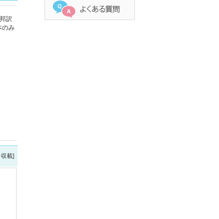
邦訳
本のみ
を収載]