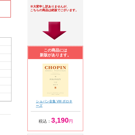
※大変申し訳ありませんが、
こちらの商品は絶版でございます。
この商品には
新版があります。
ショパン全集 VIII ポロネ
ーズ
3,190
税込：
円