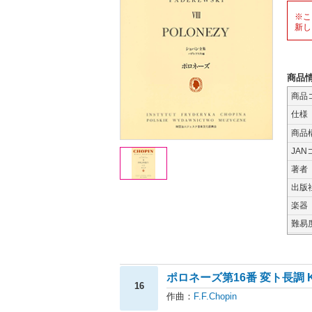
※こ
新し
商品
商品
仕様
商品
JAN
著者
出版
楽器
難易
ポロネーズ第16番 変ト長調 KK.
16
作曲：
F.F.Chopin