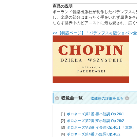
商品の説明
ポーランド音楽出版社が制作したパデレフスキ
し、楽譜の部分はまったく手をいれず原典をそ
ならず世界中のピアニストに最も愛され、広く
>>【特設ページ】「パデレフスキ版ショパン全
収載曲一覧
収載曲の詳細を見る
[1]
ポロネーズ第1番 嬰ハ短調 Op.26/1
[2]
ポロネーズ第2番 変ホ短調 Op.26/2
[3]
ポロネーズ第3番 イ長調 Op.40/1 「軍隊」
[4]
ポロネーズ第4番 ハ短調 Op.40/2