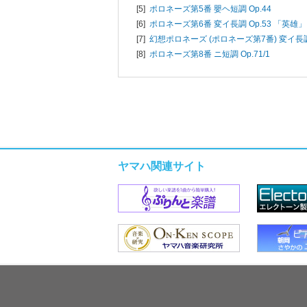
[5]
ポロネーズ第5番 嬰ヘ短調 Op.44
[6]
ポロネーズ第6番 変イ長調 Op.53 「英雄」
[7]
幻想ポロネーズ (ポロネーズ第7番) 変イ長調 
[8]
ポロネーズ第8番 ニ短調 Op.71/1
ヤマハ関連サイト