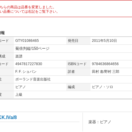
ちらの商品は品番を変更しました。
い品番については右記をご覧下さい。
情報
コード
GTY01086465
発売日
2011年5月10日
菊倍判縦/150ページ
構成
楽譜
コード
4947817227830
ISBNコード
9784636864656
F. F. ショパン
訳者
田村 進/野村 三郎
社
ポーランド音楽出版社
ピアノ
編成
ピアノ・ソロ
度
上級
IVa/8
楽器：ピアノ