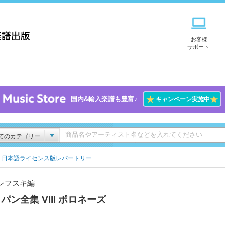
お客様
サポート
★
★
国内&輸入楽譜も豊富♪
キャンペーン実施中
てのカテゴリー
>
日本語ライセンス版レパートリー
レフスキ編
パン全集 VIII ポロネーズ