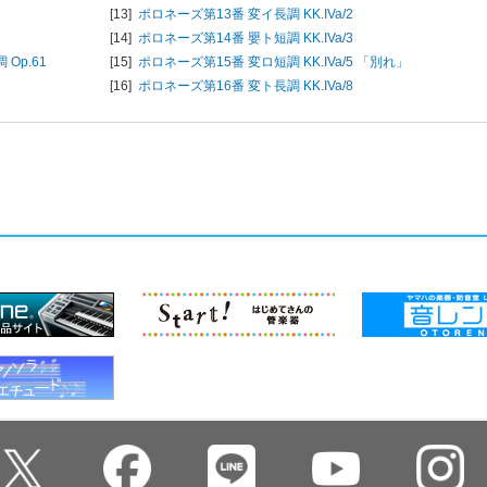
[13]
ポロネーズ第13番 変イ長調 KK.IVa/2
[14]
ポロネーズ第14番 嬰ト短調 KK.IVa/3
Op.61
[15]
ポロネーズ第15番 変ロ短調 KK.IVa/5 「別れ」
[16]
ポロネーズ第16番 変ト長調 KK.IVa/8