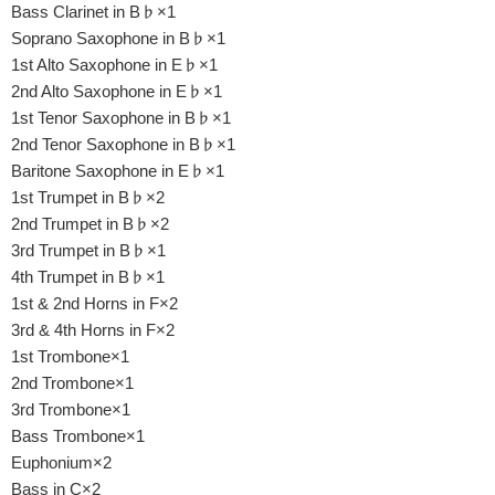
Bass Clarinet in B♭×1
Soprano Saxophone in B♭×1
1st Alto Saxophone in E♭×1
2nd Alto Saxophone in E♭×1
1st Tenor Saxophone in B♭×1
2nd Tenor Saxophone in B♭×1
Baritone Saxophone in E♭×1
1st Trumpet in B♭×2
2nd Trumpet in B♭×2
3rd Trumpet in B♭×1
4th Trumpet in B♭×1
1st & 2nd Horns in F×2
3rd & 4th Horns in F×2
1st Trombone×1
2nd Trombone×1
3rd Trombone×1
Bass Trombone×1
Euphonium×2
Bass in C×2