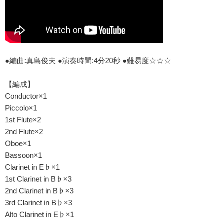
●編曲:真島俊夫 ●演奏時間:4分20秒 ●難易度☆☆☆
【編成】
Conductor×1
Piccolo×1
1st Flute×2
2nd Flute×2
Oboe×1
Bassoon×1
Clarinet in E♭×1
1st Clarinet in B♭×3
2nd Clarinet in B♭×3
3rd Clarinet in B♭×3
Alto Clarinet in E♭×1